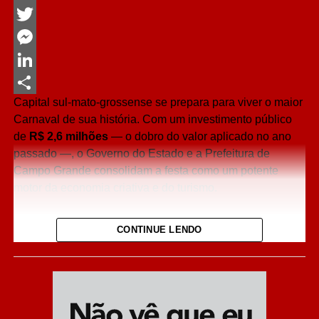
Facebook
Twitter
Messenger
LinkedIn
Capital sul-mato-grossense se prepara para viver o maior
Share
Carnaval de sua história. Com um investimento público
de
R$ 2,6 milhões
— o dobro do valor aplicado no ano
passado —, o Governo do Estado e a Prefeitura de
Campo Grande consolidam a festa como um potente
motor da economia criativa e do turismo.
A expectativa é que mais de
100 mil pessoas
passem
CONTINUE LENDO
pelos blocos de rua e pela passarela do samba na Praça
do Papa entre os dias 16 e 17 de fevereiro.
O Dobro do Investimento: Foco na
Economia e Cultura