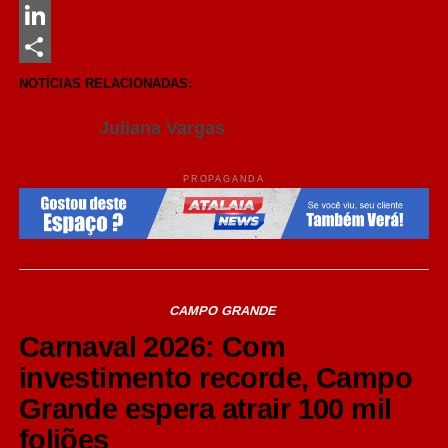
Messenger
LinkedIn
Share
NOTÍCIAS RELACIONADAS:
Juliana Vargas
PROPAGANDA
CAMPO GRANDE
Carnaval 2026: Com
investimento recorde, Campo
Grande espera atrair 100 mil
foliões