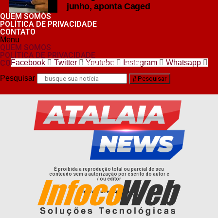
junho, aponta Caged
QUEM SOMOS
POLÍTICA DE PRIVACIDADE
CONTATO
Menu
QUEM SOMOS
POLÍTICA DE PRIVACIDADE
CONTATO
Facebook
Twitter
Youtube
Instagram
Whatsapp
nos siga nas redes sociais
Pesquisar
Pesquisar
É proibida a reprodução total ou parcial de seu
conteúdo sem a autorização por escrito do autor e
/ ou editor
desenvolvido e hospedado por