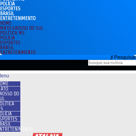
POLÍCIA
ESPORTES
BRASIL
ENTRETENIMENTO
HOME
MATO GROSSO DO SUL
POLÍTICA MS
POLÍCIA
ESPORTES
BRASIL
ENTRETENIMENTO
Pesquisar
Pesquisar
Close this search box.
enu
OME
ATO
ROSSO DO
UL
OLÍTICA
S
OLÍCIA
SPORTES
RASIL
NTRETENIMENTO