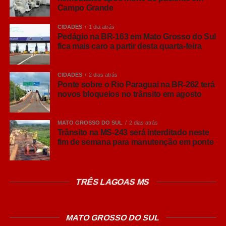
Programação e Estrutura
Campo Grande
O investimento viabiliza uma logística de grande porte,
CIDADES
1 dia atrás
incluindo palcos, som, iluminação e esquemas de
Pedágio na BR-163 em Mato Grosso do Sul
fica mais caro a partir desta quarta-feira
segurança reforçados para as famílias.
Desfiles das Escolas de Samba:
Dias 16 e 17 de
CIDADES
2 dias atrás
fevereiro, na Praça do Papa (Vila Sobrinho).
Ponte sobre o Rio Paraguai na BR-262 terá
novos bloqueios no trânsito em agosto
Blocos de Rua:
Programação por diversos pontos
da cidade, com foco na inclusão e acessibilidade.
MATO GROSSO DO SUL
2 dias atrás
Trânsito na MS-243 será interditado neste
fim de semana para manutenção em ponte
Valorização Artística:
Realização da
Mostra das
Fantasias Carnavalescas
no Armazém Cultural,
destacando o trabalho dos carnavalescos locais.
TRÊS LAGOAS MS
Carnaval Inclusivo e Seguro
MATO GROSSO DO SUL