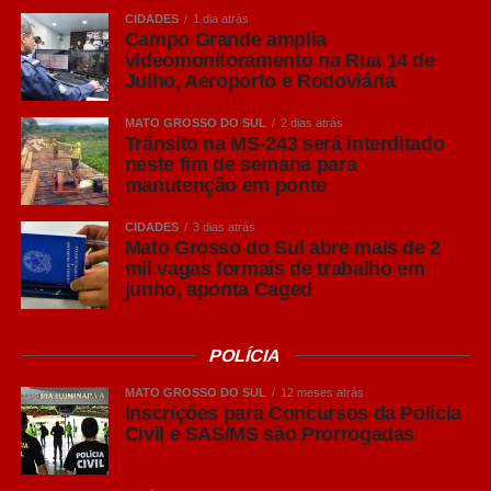
Representantes da
Lienca
(Liga das Escolas de Samba)
CIDADES
1 dia atrás
e do
ABC
(Aglomerado de Blocos de Rua) destacaram
Campo Grande amplia
que a parceria com o poder público permitiu planejar uma
videomonitoramento na Rua 14 de
Julho, Aeroporto e Rodoviária
festa mais organizada.
Thallyson Perez
, presidente do
ABC, reforçou que a estrutura deste ano foi desenhada
MATO GROSSO DO SUL
2 dias atrás
para atender a diversidade do público campo-grandense.
Trânsito na MS-243 será interditado
neste fim de semana para
manutenção em ponte
“O Carnaval é um
patrimônio imaterial.
CIDADES
3 dias atrás
Mato Grosso do Sul abre mais de 2
Este ano trazemos
mil vagas formais de trabalho em
junho, aponta Caged
novidades em pautas
sociais de inclusão,
POLÍCIA
garantindo que a festa
MATO GROSSO DO SUL
12 meses atrás
seja para todo mundo”,
Inscrições para Concursos da Polícia
Civil e SAS/MS são Prorrogadas
afirmou Perez.