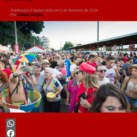
Publicados
6 meses atrás
em
2 de fevereiro de 2026
Por
Juliana Vargas
WhatsApp