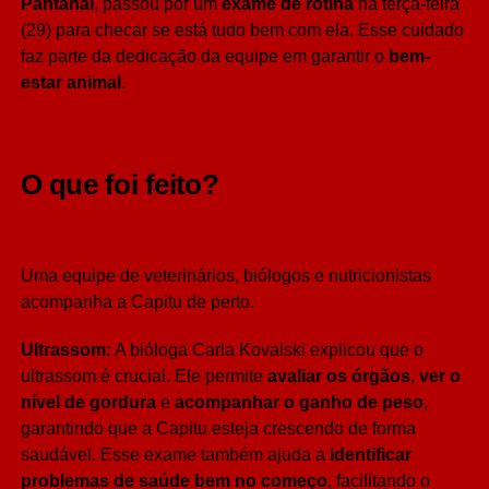
Pantanal
, passou por um
exame de rotina
na terça-feira
(29) para checar se está tudo bem com ela. Esse cuidado
faz parte da dedicação da equipe em garantir o
bem-
estar animal
.
O que foi feito?
Uma equipe de veterinários, biólogos e nutricionistas
acompanha a Capitu de perto.
Ultrassom:
A bióloga Carla Kovalski explicou que o
ultrassom é crucial. Ele permite
avaliar os órgãos
,
ver o
nível de gordura
e
acompanhar o ganho de peso
,
garantindo que a Capitu esteja crescendo de forma
saudável. Esse exame também ajuda a
identificar
problemas de saúde bem no começo
, facilitando o