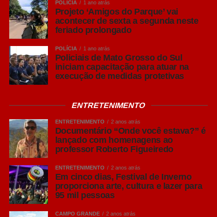
POLÍCIA
1 ano atrás
Resumo da Folia na Capital
Projeto ‘Amigos do Parque’ vai
acontecer de sexta a segunda neste
feriado prolongado
Item
Detalhes
Público Estimado
POLÍCIA
1 ano atrás
+100 mil foliões
Policiais de Mato Grosso do Sul
Investimento
R$ 2,6 milhões (Recorde)
iniciam capacitação para atuar na
execução de medidas protetivas
Estadual
Datas Principais
16 e 17 de fevereiro (Desfiles)
ENTRETENIMENTO
Local dos Desfiles
Praça do Papa
Impacto Econômico
Comércio, Hotelaria e
ENTRETENIMENTO
2 anos atrás
Documentário “Onde você estava?” é
Gastronomia
lançado com homenagens ao
professor Roberto Figueiredo
COMENTE ABAIXO:
ENTRETENIMENTO
2 anos atrás
Em cinco dias, Festival de Inverno
proporciona arte, cultura e lazer para
95 mil pessoas
WhatsApp
Facebook
CAMPO GRANDE
2 anos atrás