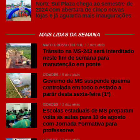
Norte Sul Plaza chega ao semestre de
Twitter
2024 com abertura de cinco novas
lojas e já aguarda mais inaugurações
Messenger
LinkedIn
MAIS LIDAS DA SEMANA
Share
MATO GROSSO DO SUL
2 dias atrás
Trânsito na MS-243 será interditado
neste fim de semana para
manutenção em ponte
CIDADES
5 dias atrás
Governo de MS suspende queima
controlada em todo o estado a
partir desta sexta-feira (1º)
CIDADES
3 dias atrás
Escolas estaduais de MS preparam
volta às aulas para 10 de agosto
com Jornada Formativa para
professores
CIDADES
3 dias atrás