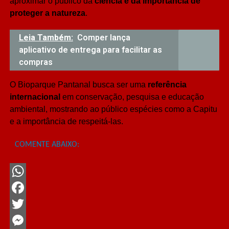
aproximar o público da
ciência e da importância de
proteger a natureza
.
Leia Também:
Comper lança
aplicativo de entrega para facilitar as
compras
O Bioparque Pantanal busca ser uma
referência
internacional
em conservação, pesquisa e educação
ambiental, mostrando ao público espécies como a Capitu
e a importância de respeitá-las.
COMENTE ABAIXO:
WhatsApp
Facebook
Twitter