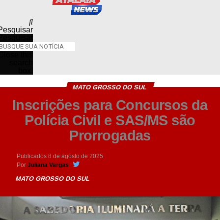
Pesquisar
Pesquisar
Close this
search
box.
MATO GROSSO DO SUL
Inscrições para Concursos da
Polícia Civil e SAS/MS são
Prorrogadas
Publicados
8 de agosto de 2025
Por
Juliana Vargas
MATO GROSSO DO SUL