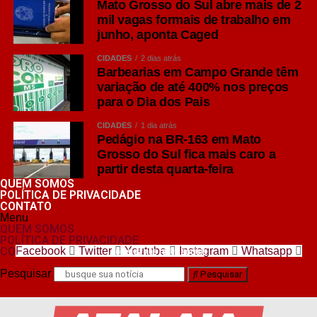
Mato Grosso do Sul abre mais de 2
mil vagas formais de trabalho em
junho, aponta Caged
CIDADES
2 dias atrás
Barbearias em Campo Grande têm
variação de até 400% nos preços
para o Dia dos Pais
CIDADES
1 dia atrás
Pedágio na BR-163 em Mato
Grosso do Sul fica mais caro a
partir desta quarta-feira
QUEM SOMOS
POLÍTICA DE PRIVACIDADE
CONTATO
Menu
QUEM SOMOS
POLÍTICA DE PRIVACIDADE
CONTATO
Facebook
Twitter
Youtube
Instagram
Whatsapp
nos siga nas redes sociais
Pesquisar
Pesquisar