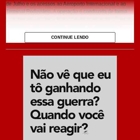
de Julho e os acessos ao Aeroporto Internacional e ao
Terminal Rodoviário. A operação é conduzida de forma
conjunta pela Agência Municipal de Transporte e Trânsito
(Agetran) e pela Secretaria Especial de Segurança e
Defesa Social (Sesdes).
CONTINUE LENDO
A escolha dos novos pontos atende a pedidos da
população e prioriza locais com grande fluxo de
pedestres e veículos. O objetivo principal é coibir furtos
no comércio central, combater o transporte clandestino de
passageiros e coibir infrações de trânsito que travam o
fluxo, como paradas em fila dupla e estacionamento
irregular.
Fiscalização humanizada:
As câmeras não
aplicam multas automaticamente; todas as
imagens são analisadas em tempo real por
agentes de trânsito e guardas municipais antes de
qualquer autuação.