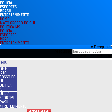
POLÍCIA
ESPORTES
BRASIL
ENTRETENIMENTO
HOME
MATO GROSSO DO SUL
POLÍTICA MS
POLÍCIA
ESPORTES
BRASIL
ENTRETENIMENTO
Pesquisar
Pesquisar
Close this search box.
enu
OME
ATO
ROSSO DO
UL
OLÍTICA
S
OLÍCIA
SPORTES
RASIL
NTRETENIMENTO