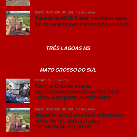
para quem trabalha ou circula por esses pontos da
capital.
MATO GROSSO DO SUL
2 dias atrás
Trânsito na MS-243 será interditado neste
fim de semana para manutenção em ponte
COMENTE ABAIXO:
TRÊS LAGOAS MS
WhatsApp
Facebook
MATO GROSSO DO SUL
Twitter
Messenger
CIDADES
1 dia atrás
Campo Grande amplia
LinkedIn
videomonitoramento na Rua 14 de
Julho, Aeroporto e Rodoviária
Share
MATO GROSSO DO SUL
2 dias atrás
Trânsito na MS-243 será interditado
neste fim de semana para
manutenção em ponte