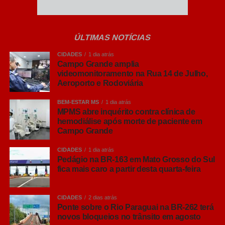
Foco no trânsito:
O monitoramento combate
condutas graves, como a obstrução de vias e o
ÚLTIMAS NOTÍCIAS
bloqueio da passagem de ambulâncias.
CIDADES
1 dia atrás
Campo Grande amplia
videomonitoramento na Rua 14 de Julho,
Ação preventiva:
Identificação de rotas com
Aeroporto e Rodoviária
gargalos viários e apoio imediato a
movimentações suspeitas ou ilícitos.
BEM-ESTAR MS
1 dia atrás
MPMS abre inquérito contra clínica de
hemodiálise após morte de paciente em
Leia Também:
PMA de São Gabriel
Campo Grande
do Oeste captura jararaca
CIDADES
1 dia atrás
peçonhenta dentro de máquina de
Pedágio na BR-163 em Mato Grosso do Sul
lavar em Centro de Educação Infantil
fica mais caro a partir desta quarta-feira
na cidade Rio Verde
A gestão municipal destaca que a presença do olho
CIDADES
2 dias atrás
Ponte sobre o Rio Paraguai na BR-262 terá
eletrônico nestes locais reforça a segurança pública,
novos bloqueios no trânsito em agosto
organiza a mobilidade urbana e traz mais tranquilidade