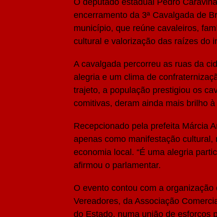
O deputado estadual Pedro Caravina
Share
encerramento da 3ª Cavalgada de Bra
município, que reúne cavaleiros, fam
cultural e valorização das raízes do 
A cavalgada percorreu as ruas da ci
alegria e um clima de confraternizaç
trajeto, a população prestigiou os c
comitivas, deram ainda mais brilho à 
Recepcionado pela prefeita Márcia A
apenas como manifestação cultural
economia local. “É uma alegria partic
afirmou o parlamentar.
O evento contou com a organização d
Vereadores, da Associação Comercia
do Estado, numa união de esforços p