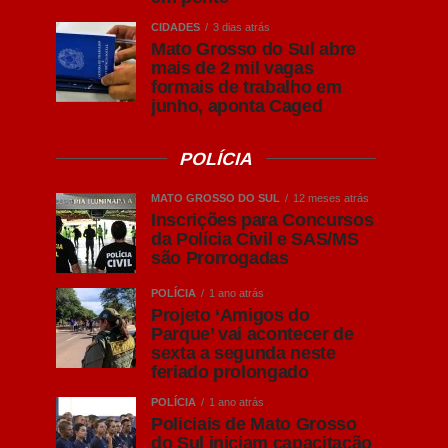
CIDADES
3 dias atrás
Mato Grosso do Sul abre
mais de 2 mil vagas
formais de trabalho em
junho, aponta Caged
POLÍCIA
MATO GROSSO DO SUL
12 meses atrás
Inscrições para Concursos
da Polícia Civil e SAS/MS
são Prorrogadas
POLÍCIA
1 ano atrás
Projeto ‘Amigos do
Parque’ vai acontecer de
sexta a segunda neste
feriado prolongado
POLÍCIA
1 ano atrás
Policiais de Mato Grosso
do Sul iniciam capacitação