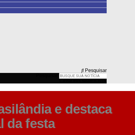
Pesquisar
Pesquisar
Close this search box.
asilândia e destaca
l da festa