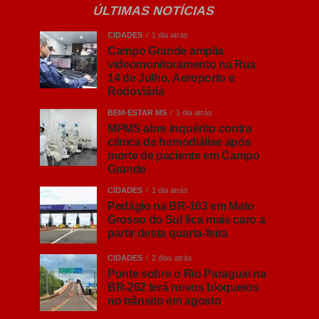
ÚLTIMAS NOTÍCIAS
CIDADES
1 dia atrás
Campo Grande amplia
videomonitoramento na Rua
14 de Julho, Aeroporto e
Rodoviária
BEM-ESTAR MS
1 dia atrás
MPMS abre inquérito contra
clínica de hemodiálise após
morte de paciente em Campo
Grande
CIDADES
1 dia atrás
Pedágio na BR-163 em Mato
Grosso do Sul fica mais caro a
partir desta quarta-feira
CIDADES
2 dias atrás
Ponte sobre o Rio Paraguai na
BR-262 terá novos bloqueios
no trânsito em agosto