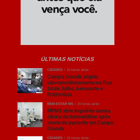
ÚLTIMAS NOTÍCIAS
CIDADES
16 horas atrás
Campo Grande amplia
videomonitoramento na Rua
14 de Julho, Aeroporto e
Rodoviária
BEM-ESTAR MS
16 horas atrás
MPMS abre inquérito contra
clínica de hemodiálise após
morte de paciente em Campo
Grande
CIDADES
16 horas atrás