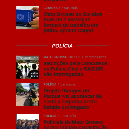
CIDADES
2 dias atrás
Mato Grosso do Sul abre
mais de 2 mil vagas
formais de trabalho em
junho, aponta Caged
POLÍCIA
MATO GROSSO DO SUL
12 meses atrás
Inscrições para Concursos
da Polícia Civil e SAS/MS
são Prorrogadas
POLÍCIA
1 ano atrás
Projeto ‘Amigos do
Parque’ vai acontecer de
sexta a segunda neste
feriado prolongado
POLÍCIA
1 ano atrás
Policiais de Mato Grosso
do Sul iniciam capacitação