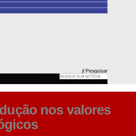
Pesquisar
Pesquisar
Close this search box.
edução nos valores
ógicos