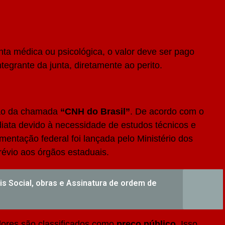
ta médica ou psicológica, o valor deve ser pago
ntegrante da junta, diretamente ao perito.
ção da chamada
“CNH do Brasil”
. De acordo com o
iata devido à necessidade de estudos técnicos e
mentação federal foi lançada pelo Ministério dos
évio aos órgãos estaduais.
s Social, obras e Assinatura de ordem de
lores são classificados como
preço público
. Isso