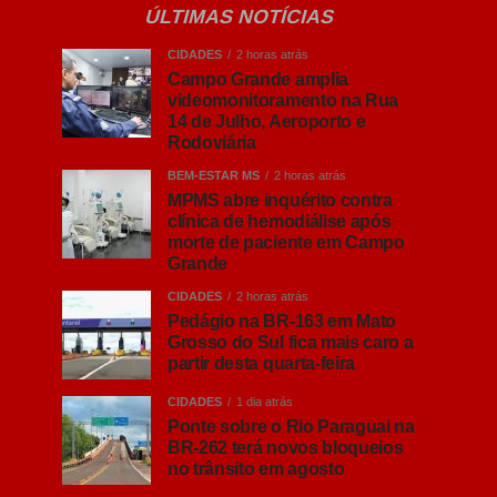
ÚLTIMAS NOTÍCIAS
CIDADES
2 horas atrás
Campo Grande amplia
videomonitoramento na Rua
14 de Julho, Aeroporto e
Rodoviária
BEM-ESTAR MS
2 horas atrás
MPMS abre inquérito contra
clínica de hemodiálise após
morte de paciente em Campo
Grande
CIDADES
2 horas atrás
Pedágio na BR-163 em Mato
Grosso do Sul fica mais caro a
partir desta quarta-feira
CIDADES
1 dia atrás
Ponte sobre o Rio Paraguai na
BR-262 terá novos bloqueios
no trânsito em agosto