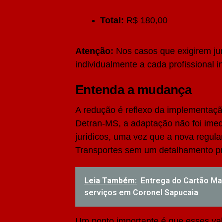
Total:
R$ 180,00
Atenção:
Nos casos que exigirem jun
individualmente a cada profissional i
Entenda a mudança
A redução é reflexo da implementa
Detran-MS, a adaptação não foi imed
jurídicos, uma vez que a nova regula
Transportes sem um detalhamento pr
Leia Também:
Entrega do Cartão Mai
serviços em Coronel Sapucaia
Um ponto importante é que esses va