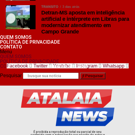
TRÂNSITO
3 dias atrás
Detran-MS aposta em inteligência
artificial e intérprete em Libras para
modernizar atendimento em
Campo Grande
QUEM SOMOS
POLÍTICA DE PRIVACIDADE
CONTATO
Menu
QUEM SOMOS
POLÍTICA DE PRIVACIDADE
CONTATO
Facebook
Twitter
Youtube
Instagram
Whatsapp
nos siga nas redes sociais
Pesquisar
Pesquisar
É proibida a reprodução total ou parcial de seu
conteúdo sem a autorização por escrito do autor e