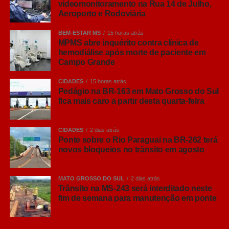
videomonitoramento na Rua 14 de Julho,
Ação preventiva:
Identificação de rotas com
Aeroporto e Rodoviária
gargalos viários e apoio imediato a
movimentações suspeitas ou ilícitos.
BEM-ESTAR MS
15 horas atrás
MPMS abre inquérito contra clínica de
hemodiálise após morte de paciente em
Leia Também:
Corumbá Recebe Mais
Campo Grande
de R$ 67 Milhões para Deixar Água e
CIDADES
15 horas atrás
Esgoto Mais Modernos
Pedágio na BR-163 em Mato Grosso do Sul
fica mais caro a partir desta quarta-feira
A gestão municipal destaca que a presença do olho
eletrônico nestes locais reforça a segurança pública,
CIDADES
2 dias atrás
organiza a mobilidade urbana e traz mais tranquilidade
Ponte sobre o Rio Paraguai na BR-262 terá
para quem trabalha ou circula por esses pontos da
novos bloqueios no trânsito em agosto
capital.
MATO GROSSO DO SUL
2 dias atrás
COMENTE ABAIXO:
Trânsito na MS-243 será interditado neste
fim de semana para manutenção em ponte
WhatsApp