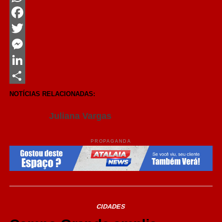
WhatsApp
Facebook
Twitter
Messenger
LinkedIn
Share
NOTÍCIAS RELACIONADAS:
Juliana Vargas
PROPAGANDA
CIDADES