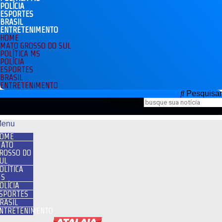
POLÍCIA
ESPORTES
BRASIL
ENTRETENIMENTO
HOME
MATO GROSSO DO SUL
POLÍTICA MS
POLÍCIA
ESPORTES
BRASIL
ENTRETENIMENTO
Pesquisar
Pesquisar
Close this search box.
enu
OME
ATO
ROSSO DO
UL
OLÍTICA
S
OLÍCIA
SPORTES
RASIL
NTRETENIMENTO