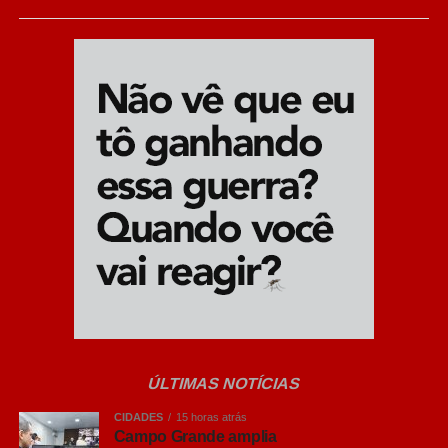
A escolha dos novos pontos atende a pedidos da
população e prioriza locais com grande fluxo de
pedestres e veículos. O objetivo principal é coibir furtos
no comércio central, combater o transporte clandestino de
passageiros e coibir infrações de trânsito que travam o
fluxo, como paradas em fila dupla e estacionamento
irregular.
Fiscalização humanizada:
As câmeras não
aplicam multas automaticamente; todas as
imagens são analisadas em tempo real por
agentes de trânsito e guardas municipais antes de
qualquer autuação.
Foco no trânsito:
O monitoramento combate
condutas graves, como a obstrução de vias e o
ÚLTIMAS NOTÍCIAS
bloqueio da passagem de ambulâncias.
CIDADES
15 horas atrás
Campo Grande amplia