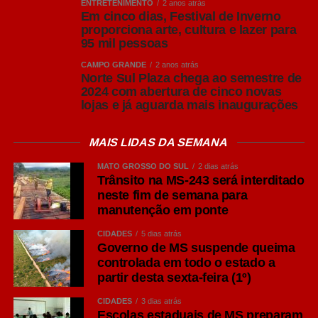
ENTRETENIMENTO
2 anos atrás
Em cinco dias, Festival de Inverno
proporciona arte, cultura e lazer para
95 mil pessoas
CAMPO GRANDE
2 anos atrás
Norte Sul Plaza chega ao semestre de
2024 com abertura de cinco novas
lojas e já aguarda mais inaugurações
MAIS LIDAS DA SEMANA
MATO GROSSO DO SUL
2 dias atrás
Trânsito na MS-243 será interditado
neste fim de semana para
manutenção em ponte
CIDADES
5 dias atrás
Governo de MS suspende queima
controlada em todo o estado a
partir desta sexta-feira (1º)
CIDADES
3 dias atrás
Escolas estaduais de MS preparam