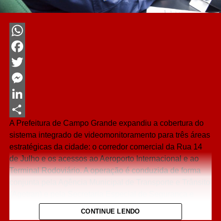
WhatsApp
Facebook
Twitter
Messenger
LinkedIn
A Prefeitura de Campo Grande expandiu a cobertura do
Share
sistema integrado de videomonitoramento para três áreas
estratégicas da cidade: o corredor comercial da Rua 14
de Julho e os acessos ao Aeroporto Internacional e ao
Terminal Rodoviário. A operação é conduzida de forma
conjunta pela Agência Municipal de Transporte e Trânsito
(Agetran) e pela Secretaria Especial de Segurança e
Defesa Social (Sesdes).
CONTINUE LENDO