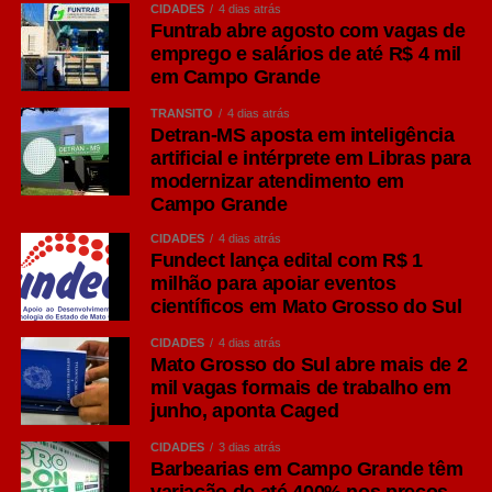
CIDADES
4 dias atrás
Funtrab abre agosto com vagas de
emprego e salários de até R$ 4 mil
O que é:
Atividade física e diversão em um
em Campo Grande
aulão de dança aberto ao público em
celebração ao Mês das Mães.
TRÂNSITO
4 dias atrás
Detran-MS aposta em inteligência
artificial e intérprete em Libras para
Horário:
14h
modernizar atendimento em
Campo Grande
Local:
Em frente à Praça Central do
CIDADES
4 dias atrás
Shopping Bosque dos Ipês
Fundect lança edital com R$ 1
milhão para apoiar eventos
científicos em Mato Grosso do Sul
Entrada:
Gratuita
CIDADES
4 dias atrás
Mato Grosso do Sul abre mais de 2
mil vagas formais de trabalho em
Interior do Estado: Circula
junho, aponta Caged
Cultura MS
CIDADES
3 dias atrás
Barbearias em Campo Grande têm
O projeto de descentralização da arte leva espetáculos e
variação de até 400% nos preços