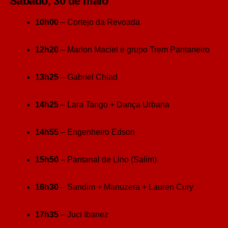
Sábado, 30 de maio
10h00
– Cortejo da Revoada
12h20
– Marlon Maciel e grupo Trem Pantaneiro
13h25
– Gabriel Chiad
14h25
– Lara Tango + Dança Urbana
14h55
– Engenheiro Edson
15h50
– Pantanal de Lino (Salim)
16h30
– Sandim + Manuzera + Lauren Cury
17h35
– Juci Ibanez