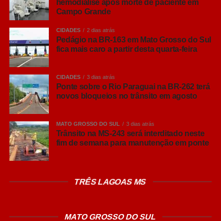
hemodiálise após morte de paciente em
Campo Grande
CIDADES
2 dias atrás
Sábado (23/05)
Pedágio na BR-163 em Mato Grosso do Sul
fica mais caro a partir desta quarta-feira
Teatro Infantil: “A Fabulosa História do Guri-
Árvore”
CIDADES
3 dias atrás
Ponte sobre o Rio Paraguai na BR-262 terá
O que é:
O grupo Fulano di Tal apresenta
novos bloqueios no trânsito em agosto
uma peça inspirada na obra poética de
Manoel de Barros, misturando palhaçaria e
MATO GROSSO DO SUL
3 dias atrás
teatro de objetos.
Trânsito na MS-243 será interditado neste
fim de semana para manutenção em ponte
Horário:
16h
TRÊS LAGOAS MS
Local:
Sesc Teatro Prosa
Entrada:
Gratuita (via Sympla) |
MATO GROSSO DO SUL