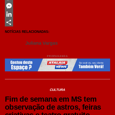
Twitter
Messenger
LinkedIn
Share
NOTÍCIAS RELACIONADAS:
Juliana Vargas
PROPAGANDA
CULTURA
Fim de semana em MS tem
observação de astros, feiras