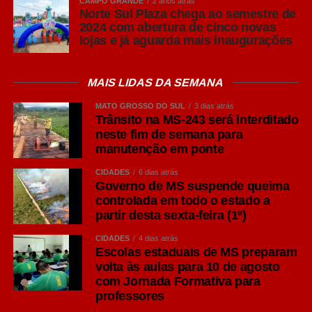
CAMPO GRANDE
2 anos atrás
Norte Sul Plaza chega ao semestre de
Domingo (24/05)
2024 com abertura de cinco novas
lojas e já aguarda mais inaugurações
Feira Bosque da Paz (Edição “Brasilidades”)
MAIS LIDAS DA SEMANA
O que é:
Após ser adiada devido ao clima,
a tradicional feira retorna com expositores
MATO GROSSO DO SUL
3 dias atrás
de gastronomia, artesanato, moda e música
Trânsito na MS-243 será interditado
neste fim de semana para
ao vivo.
manutenção em ponte
Horário:
9h às 15h
CIDADES
6 dias atrás
Governo de MS suspende queima
controlada em todo o estado a
Local:
Rua Kame Takaiassu – Carandá
partir desta sexta-feira (1º)
Bosque
CIDADES
4 dias atrás
Escolas estaduais de MS preparam
Entrada:
Gratuita
volta às aulas para 10 de agosto
com Jornada Formativa para
professores
Aulão de Dança das Mães