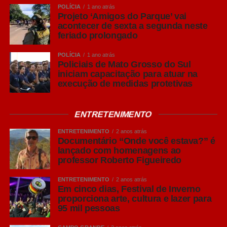
POLÍCIA
1 ano atrás
O que é:
Uma experiência promovida pela
Projeto ‘Amigos do Parque’ vai
acontecer de sexta a segunda neste
Casa de Ciência e Cultura para observar
feriado prolongado
os astros com telescópios e aprender mais
sobre o universo.
POLÍCIA
1 ano atrás
Policiais de Mato Grosso do Sul
iniciam capacitação para atuar na
Horário:
19h às 21h
execução de medidas protetivas
Local:
Estacionamento do Teatro Glauce
ENTRETENIMENTO
Rocha
ENTRETENIMENTO
2 anos atrás
Documentário “Onde você estava?” é
Entrada:
Gratuita |
Classificação:
Livre
lançado com homenagens ao
professor Roberto Figueiredo
Leia Também:
ENTRETENIMENTO
Bolsistas do
2 anos atrás
Em cinco dias, Festival de Inverno
Programa Cidadania Viva participam
proporciona arte, cultura e lazer para
da primeira atividade presencial do
95 mil pessoas
programa