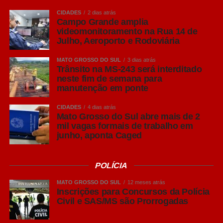
Classificação:
Livre
CIDADES
2 dias atrás
Campo Grande amplia
videomonitoramento na Rua 14 de
Feira São Bento
Julho, Aeroporto e Rodoviária
O que é:
Edição especial com muito
MATO GROSSO DO SUL
3 dias atrás
Trânsito na MS-243 será interditado
artesanato, gastronomia local, economia
neste fim de semana para
criativa e lazer para a família.
manutenção em ponte
CIDADES
4 dias atrás
Horário:
18h às 22h
Mato Grosso do Sul abre mais de 2
mil vagas formais de trabalho em
junho, aponta Caged
Local:
Praça República do Líbano (Av.
Primeiro de Maio, 400 – Jardim São Bento)
POLÍCIA
Entrada:
Gratuita
MATO GROSSO DO SUL
12 meses atrás
Inscrições para Concursos da Polícia
Civil e SAS/MS são Prorrogadas
Astronomia no Parque: Observação do Céu