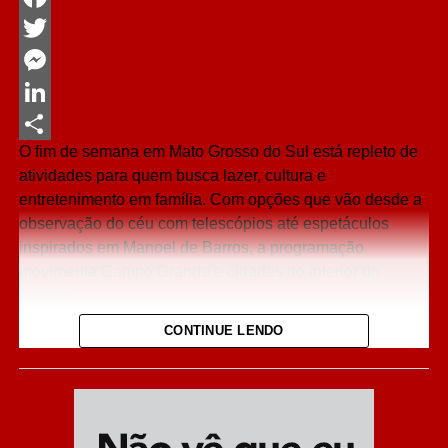
Facebook
Twitter
Messenger
LinkedIn
O fim de semana em Mato Grosso do Sul está repleto de
Share
atividades para quem busca lazer, cultura e
entretenimento em família. Com opções que vão desde a
observação do céu com telescópios até espetáculos
inspirados em Manoel de Barros, a programação
movimenta Campo Grande e cidades do interior do
estado.
CONTINUE LENDO
A maioria das atrações é gratuita. Confira os principais
destaques e programe-se:
Campo Grande