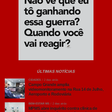
Sexta-feira (22/05)
Dança: “Relicário de Mim”
O que é:
Um espetáculo sensível sobre
identidade e memória, estrelado pela
bailarina Frantielly Khadija e dirigido por
Chico Neller.
Horário:
19h
ÚLTIMAS NOTÍCIAS
Local:
Sesc Teatro Prosa (Rua Anhanduí,
200 – Centro)
CIDADES
2 dias atrás
Campo Grande amplia
videomonitoramento na Rua 14 de Julho,
Entrada:
Gratuita (retirada de ingressos
Aeroporto e Rodoviária
pelo Sympla)
BEM-ESTAR MS
2 dias atrás
MPMS abre inquérito contra clínica de
Classificação:
Livre