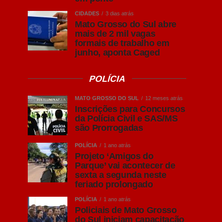
CIDADES
3 dias atrás
Mato Grosso do Sul abre
mais de 2 mil vagas
formais de trabalho em
junho, aponta Caged
POLÍCIA
MATO GROSSO DO SUL
12 meses atrás
Inscrições para Concursos
da Polícia Civil e SAS/MS
são Prorrogadas
POLÍCIA
1 ano atrás
Projeto ‘Amigos do
Parque’ vai acontecer de
sexta a segunda neste
feriado prolongado
POLÍCIA
1 ano atrás
Policiais de Mato Grosso
do Sul iniciam capacitação