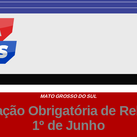
MATO GROSSO DO SUL
ação Obrigatória de 
1º de Junho