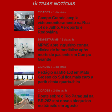
ÚLTIMAS NOTÍCIAS
CIDADES
1 dia atrás
Campo Grande amplia
videomonitoramento na Rua
14 de Julho, Aeroporto e
Rodoviária
BEM-ESTAR MS
1 dia atrás
MPMS abre inquérito contra
clínica de hemodiálise após
morte de paciente em Campo
Grande
CIDADES
1 dia atrás
Pedágio na BR-163 em Mato
Grosso do Sul fica mais caro a
partir desta quarta-feira
CIDADES
2 dias atrás
Ponte sobre o Rio Paraguai na
BR-262 terá novos bloqueios
no trânsito em agosto