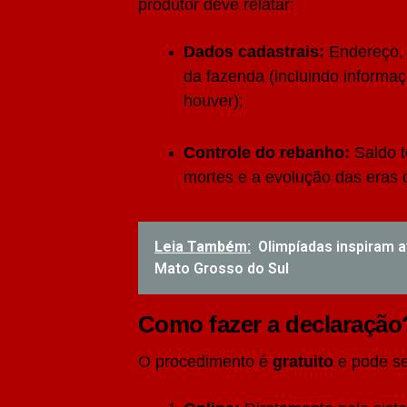
produtor deve relatar:
Dados cadastrais:
Endereço, 
da fazenda (incluindo informa
houver);
Controle do rebanho:
Saldo t
mortes e a evolução das eras 
Leia Também:
Olimpíadas inspiram 
Mato Grosso do Sul
Como fazer a declaração
O procedimento é
gratuito
e pode se