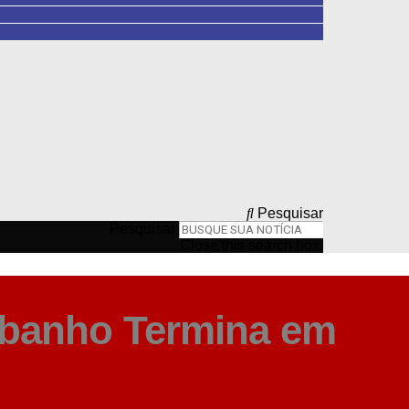
Pesquisar
Pesquisar
Close this search box.
Rebanho Termina em