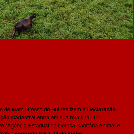
is de Mato Grosso do Sul realizem a
Declaração
ação Cadastral
entra em sua reta final. O
gro (Agência Estadual de Defesa Sanitária Animal e
próxima
segunda-feira, 1º de junho
.