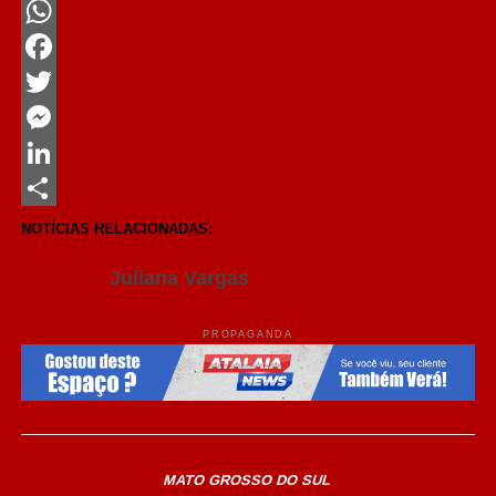
WhatsApp
Facebook
Twitter
Messenger
LinkedIn
Share
NOTÍCIAS RELACIONADAS:
Juliana Vargas
PROPAGANDA
MATO GROSSO DO SUL