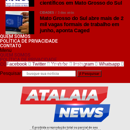
científicos em Mato Grosso do Sul
CIDADES
3 dias atrás
Mato Grosso do Sul abre mais de 2
mil vagas formais de trabalho em
junho, aponta Caged
QUEM SOMOS
POLÍTICA DE PRIVACIDADE
CONTATO
Menu
QUEM SOMOS
POLÍTICA DE PRIVACIDADE
CONTATO
Facebook
Twitter
Youtube
Instagram
Whatsapp
nos siga nas redes sociais
Pesquisar
Pesquisar
É proibida a reprodução total ou parcial de seu