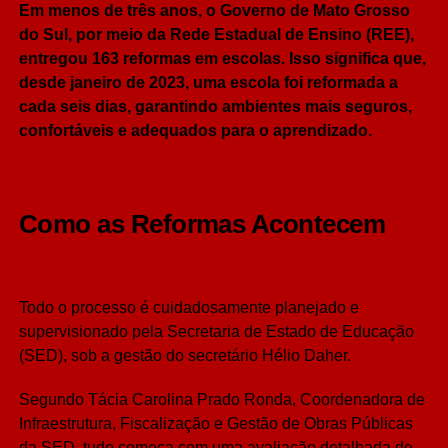
Em menos de três anos, o Governo de Mato Grosso
Share
do Sul, por meio da Rede Estadual de Ensino (REE),
entregou 163 reformas em escolas. Isso significa que,
desde janeiro de 2023, uma escola foi reformada a
cada seis dias, garantindo ambientes mais seguros,
confortáveis e adequados para o aprendizado.
Como as Reformas Acontecem
Todo o processo é cuidadosamente planejado e
supervisionado pela Secretaria de Estado de Educação
(SED), sob a gestão do secretário Hélio Daher.
Segundo Tácia Carolina Prado Ronda, Coordenadora de
Infraestrutura, Fiscalização e Gestão de Obras Públicas
da SED, tudo começa com uma avaliação detalhada de