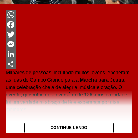
WhatsApp
Facebook
Twitter
Messenger
LinkedIn
Milhares de pessoas, incluindo muitos jovens, encheram
Share
as ruas de Campo Grande para a
Marcha para Jesus
,
uma celebração cheia de alegria, música e oração. O
evento, que rolou no aniversário de 126 anos da cidade,
foi um verdadeiro abraço de fé e esperança por dias
melhores.
O Governo do Estado deu uma forcinha para a festa
CONTINUE LENDO
acontecer, mostrando que apoia eventos que fazem bem
para o coração das pessoas. O governador Eduardo