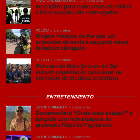
MATO GROSSO DO SUL
12 meses atrás
Inscrições para Concursos da Polícia
Civil e SAS/MS são Prorrogadas
POLÍCIA
1 ano atrás
Projeto ‘Amigos do Parque’ vai
acontecer de sexta a segunda neste
feriado prolongado
POLÍCIA
1 ano atrás
Policiais de Mato Grosso do Sul
iniciam capacitação para atuar na
execução de medidas protetivas
ENTRETENIMENTO
ENTRETENIMENTO
2 anos atrás
Documentário “Onde você estava?” é
lançado com homenagens ao
professor Roberto Figueiredo
ENTRETENIMENTO
2 anos atrás