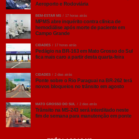
Aeroporto e Rodoviária
COMENTE ABAIXO:
BEM-ESTAR MS
17 horas atrás
MPMS abre inquérito contra clínica de
hemodiálise após morte de paciente em
WhatsApp
Campo Grande
Facebook
CIDADES
17 horas atrás
Pedágio na BR-163 em Mato Grosso do Sul
Twitter
fica mais caro a partir desta quarta-feira
Messenger
LinkedIn
CIDADES
2 dias atrás
Ponte sobre o Rio Paraguai na BR-262 terá
Share
Leia Também:
Procon/MS faz
novos bloqueios no trânsito em agosto
seminário sobre inclusão e direitos
do consumidor
MATO GROSSO DO SUL
2 dias atrás
Trânsito na MS-243 será interditado neste
fim de semana para manutenção em ponte