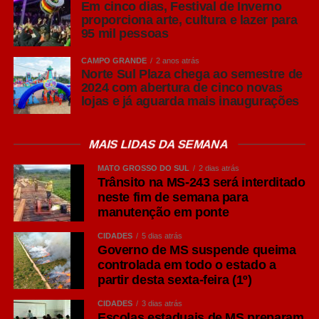
Em cinco dias, Festival de Inverno
proporciona arte, cultura e lazer para
95 mil pessoas
CAMPO GRANDE
2 anos atrás
Norte Sul Plaza chega ao semestre de
2024 com abertura de cinco novas
lojas e já aguarda mais inaugurações
MAIS LIDAS DA SEMANA
MATO GROSSO DO SUL
2 dias atrás
Trânsito na MS-243 será interditado
neste fim de semana para
manutenção em ponte
CIDADES
5 dias atrás
Governo de MS suspende queima
controlada em todo o estado a
partir desta sexta-feira (1º)
CIDADES
3 dias atrás
Escolas estaduais de MS preparam