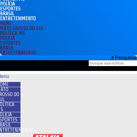
POLÍCIA
ESPORTES
BRASIL
ENTRETENIMENTO
HOME
MATO GROSSO DO SUL
POLÍTICA MS
POLÍCIA
ESPORTES
BRASIL
ENTRETENIMENTO
Pesquisar
Pesquisar
Close this search box.
enu
OME
ATO
ROSSO DO
UL
OLÍTICA
S
OLÍCIA
SPORTES
RASIL
NTRETENIMENTO