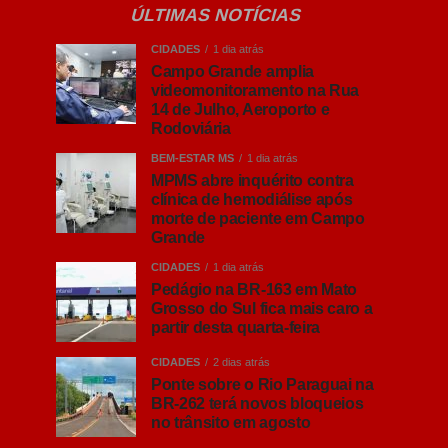
ÚLTIMAS NOTÍCIAS
CIDADES
1 dia atrás
Campo Grande amplia
videomonitoramento na Rua
14 de Julho, Aeroporto e
Rodoviária
BEM-ESTAR MS
1 dia atrás
MPMS abre inquérito contra
clínica de hemodiálise após
morte de paciente em Campo
Grande
CIDADES
1 dia atrás
Pedágio na BR-163 em Mato
Grosso do Sul fica mais caro a
partir desta quarta-feira
CIDADES
2 dias atrás
Ponte sobre o Rio Paraguai na
BR-262 terá novos bloqueios
no trânsito em agosto