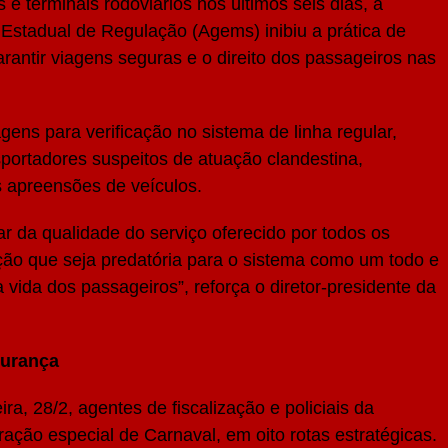
 terminais rodoviários nos últimos seis dias, a
a Estadual de Regulação (Agems) inibiu a prática de
arantir viagens seguras e o direito dos passageiros nas
ens para verificação no sistema de linha regular,
portadores suspeitos de atuação clandestina,
 apreensões de veículos.
 da qualidade do serviço oferecido por todos os
ação que seja predatória para o sistema como um todo e
 vida dos passageiros”, reforça o diretor-presidente da
gurança
ra, 28/2, agentes de fiscalização e policiais da
ração especial de Carnaval, em oito rotas estratégicas.