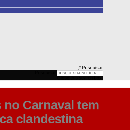
Pesquisar
Pesquisar
Close this search box.
 no Carnaval tem
ica clandestina