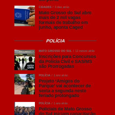
CIDADES
3 dias atrás
Mato Grosso do Sul abre
mais de 2 mil vagas
formais de trabalho em
junho, aponta Caged
POLÍCIA
MATO GROSSO DO SUL
12 meses atrás
Inscrições para Concursos
da Polícia Civil e SAS/MS
são Prorrogadas
POLÍCIA
1 ano atrás
Projeto ‘Amigos do
Parque’ vai acontecer de
sexta a segunda neste
feriado prolongado
POLÍCIA
1 ano atrás
Policiais de Mato Grosso
do Sul iniciam capacitação