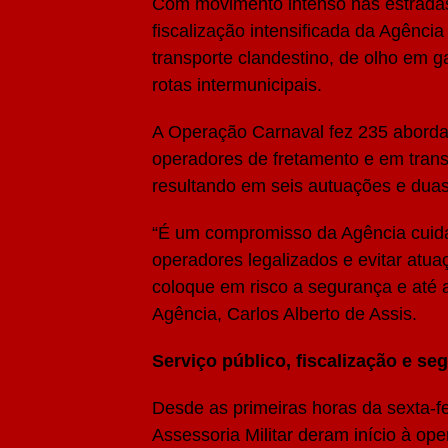
Com movimento intenso nas estradas e
Share
fiscalização intensificada da Agênci
transporte clandestino, de olho em g
rotas intermunicipais.
A Operação Carnaval fez 235 abordag
operadores de fretamento e em trans
resultando em seis autuações e duas
“É um compromisso da Agência cuidar
operadores legalizados e evitar atu
coloque em risco a segurança e até a
Agência, Carlos Alberto de Assis.
Serviço público, fiscalização e se
Desde as primeiras horas da sexta-fei
Assessoria Militar deram início à ope