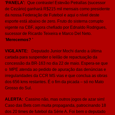
‘PANELA’:
Que contraste! Estevão Petrallas (sucessor
de Cezário) ganhará R$215 mil mensais como presidente
da nossa Federação de Futebol e aqui o nível deste
esporte está abaixo de zero. Fruto do sistema corrupto
vigente na CBF, agora chefiado por Ednaldo Rodrigues,
sucessor de Ricardo Teixeira e Marco Del Neto.
‘
Merecemos? ’
VIGILANTE:
Deputado Junior Mochi dando a última
cartada para suspender o leilão de repactuação da
concessão da BR-163 no dia 22 de maio. Espera-se que
o MPE atenda ao pedido de apuração das denúncias e
irregularidades da CCR MS vias e que conclua as obras
dos 656 kms restantes. É o fim da picada – só no Mato
Grosso do Sul.
ALERTA:
Cassino não, mas outros jogos de azar sim!
Caso das Bets com muita propaganda, patrocinando 18
dos 20 times de futebol da Série A. Foi bem o deputado