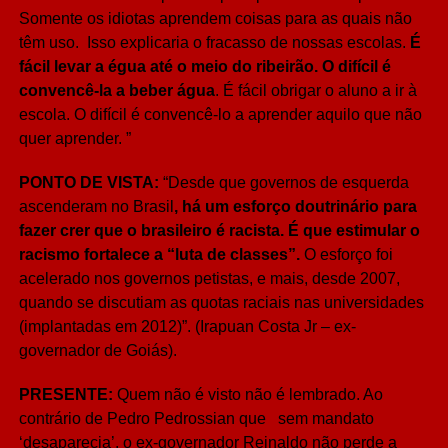
Somente os idiotas aprendem coisas para as quais não
têm uso. Isso explicaria o fracasso de nossas escolas.
É
fácil
levar a égua até o meio do ribeirão. O difícil é
convencê-la a beber água
. É fácil obrigar o aluno a ir à
escola. O difícil é convencê-lo a aprender aquilo que não
quer aprender. ”
PONTO DE VISTA:
“Desde que governos de esquerda
ascenderam no Brasil
, há um
esforço doutrinário para
fazer crer que o brasileiro é racista. É que estimular o
racismo fortalece a “luta de classes”.
O esforço foi
acelerado nos governos petistas, e mais, desde 2007,
quando se discutiam as quotas raciais nas universidades
(implantadas em 2012)”. (Irapuan Costa Jr – ex-
governador de Goiás).
PRESENTE:
Quem não é visto não é lembrado. Ao
contrário de Pedro Pedrossian que sem mandato
‘desaparecia’, o ex-governador Reinaldo não perde a