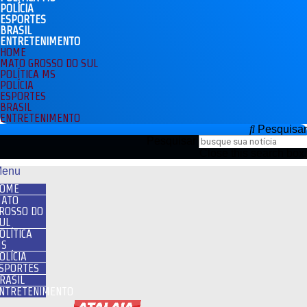
POLÍCIA
ESPORTES
BRASIL
ENTRETENIMENTO
HOME
MATO GROSSO DO SUL
POLÍTICA MS
POLÍCIA
ESPORTES
BRASIL
ENTRETENIMENTO
Pesquisar
Pesquisar
Close this search box.
enu
OME
ATO
ROSSO DO
UL
OLÍTICA
S
OLÍCIA
SPORTES
RASIL
NTRETENIMENTO