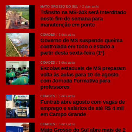
notória divisão de forças – direita e esquerda – no nosso
MATO GROSSO DO SUL
2 dias atrás
Trânsito na MS-243 será interditado
eleitorado. Ainda paira dúvidas quanto ao nível de
neste fim de semana para
aceitação do nome de Flavio, que só o tempo poderá
manutenção em ponte
dizer.
CIDADES
5 dias atrás
ELES VEM AÍ:
O ex-deputado Jerson Domingos, ex-
Governo de MS suspende queima
controlada em todo o estado a
governador Puccinelli, ex-prefeito Odilon (Aquidauana),
partir desta sexta-feira (1º)
Hélio Peluffo (ex-prefeito de Ponta Porã), Raíza Matos
(ex-prefeita de Naviraí); Ângelo Guerreiro – ex-prefeito de
CIDADES
3 dias atrás
Três Lagoas – compõem um quadro de postulantes com
Escolas estaduais de MS preparam
volta às aulas para 10 de agosto
currículos de peso. Fica a pergunta: quem sairia da
com Jornada Formativa para
Assembleia para dar lugar à eles?
professores
‘TROCA TROCA’:
Intensa na janela partidária. Paulo
CIDADES
3 dias atrás
Funtrab abre agosto com vagas de
Duarte sai do PSB e vai para o PSDB; Jamilson Name,
emprego e salários de até R$ 4 mil
Lia Nogueira e Caravina permanecem no PSDB; Marcio
em Campo Grande
Fernandes deixa o MDB para ingressar no Liberal;
Renato Câmara troca o MDB pelo Republicanos; Lídio
CIDADES
3 dias atrás
Mato Grosso do Sul abre mais de 2
Lopes: ingressará no PP, Avante ou Patriotas; Beto