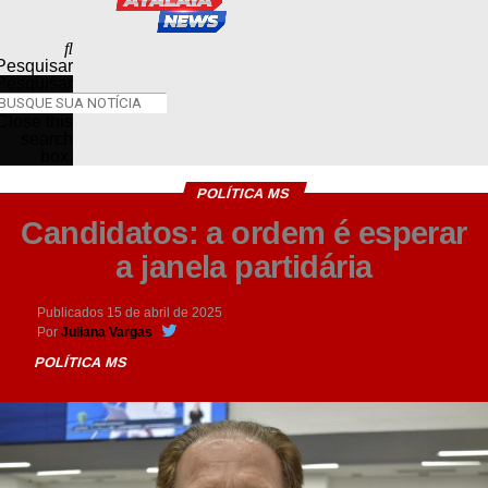
Pesquisar
Pesquisar
Close this
search
box.
POLÍTICA MS
Candidatos: a ordem é esperar
a janela partidária
Publicados
15 de abril de 2025
Por
Juliana Vargas
POLÍTICA MS