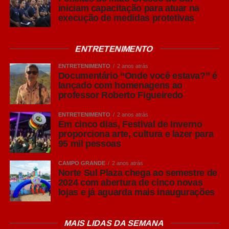
iniciam capacitação para atuar na
APOSTA
-1:
Dando as costas para os números das
execução de medidas protetivas
pesquisas, há quem acredite nas chances de termos 2º
turno nas eleições de MS. Duas expectativas: a primeira
versa sobre o desempenho de João Catan como
ENTRETENIMENTO
dissidente da direita; a segunda é sobre a candidatura de
ENTRETENIMENTO
2 anos atrás
Fabio Trad (pelo PT), já fora dos quadros do Governo
Documentário “Onde você estava?” é
Lula.
lançado com homenagens ao
professor Roberto Figueiredo
APOSTA-2:
No saguão da Assembleia Legislativa
ENTRETENIMENTO
2 anos atrás
questiona-se muito sobre as chances e desempenho dos
Em cinco dias, Festival de Inverno
postulantes ao Senado: Contar, Nelsinho e Reinaldo.
proporciona arte, cultura e lazer para
Esse último, aposta nos dividendos de sua política
95 mil pessoas
municipalista como governador; o segundo no fator
CAMPO GRANDE
2 anos atrás
ideológico (Bolsonarismo), e o segundo em suas ações
Norte Sul Plaza chega ao semestre de
(emendas) aos municípios.
2024 com abertura de cinco novas
lojas e já aguarda mais inaugurações
APOSTA-3:
Existe outro fator que não pode ser ignorado
no resultado das urnas locais. Trata-se da influência do
MAIS LIDAS DA SEMANA
desempenho de Lula e de Flavio Bolsonaro devido a