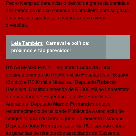
Pedro Kemp ao denunciar o desvio da grana da comida e
dos remédios de uso contínuo do brasileiro para se gastar
em apostas esportivas, mostradas como meras
diversões.
Leia Também:
Carnaval e política:
próximos e tão parecidos!
DA ASSEMBLEIA-1:
Deputado
Lucas de Lima:
destinou emenda de R$550 mil ao Hospital Darci Bigaton
(Bonito) e R$80 mil à Nioaque. Deputado
Roberto
Hashioka: Destinou emenda de R$300 mil ao Laboratório
da Faculdade de Engenharia da UEMS em Nova
Andradina. Deputado
Marcio Fernandes
obteve
reconhecimento de utilidade Pública da Associação de
Amigos MiauAu de Sonora junto ao Governo Estadual.
Deputado
João Henrique:
autor de PL dispondo sobre
as garantias de direitos dos associados da Cassems.