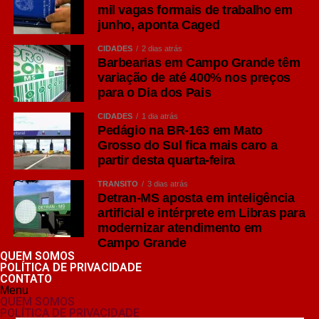
mil vagas formais de trabalho em
Pereira saindo do PSDB para presidir o Republicanos.
junho, aponta Caged
Marcelo Miglioli, deixando a prefeitura da capital para
tentar uma suplência ao Senado; Barbosinha abandona o
CIDADES
2 dias atrás
Barbearias em Campo Grande têm
PSD rumo ao Republicanos. O PL terá coronel David,
variação de até 400% nos preços
Lucas de Lima, Paulo Corrêa, Zé Teixeira, Marcio
para o Dia dos Pais
Fernandes, Mara Caseiro, Neno Razuk.; Londres e
Gerson Claro firmes no PP.
CIDADES
1 dia atrás
Pedágio na BR-163 em Mato
Grosso do Sul fica mais caro a
Leia Também:
Política: atrai e
partir desta quarta-feira
transforma seus protagonistas
TRÂNSITO
3 dias atrás
Detran-MS aposta em inteligência
artificial e intérprete em Libras para
EM TEMPO:
Com o advento das federações partidárias
modernizar atendimento em
aumentou a interlocução dos partidos dos estados com
Campo Grande
as respectivas lideranças nacionais. Como ainda
QUEM SOMOS
estamos no prazo legal (janela) tudo pode acontecer até
POLÍTICA DE PRIVACIDADE
CONTATO
o dia 3 de abril. Só após, poderemos ter o quadro oficial
Menu
das candidaturas nesta ou aquela federação. Isso se
QUEM SOMOS
POLÍTICA DE PRIVACIDADE
chama política.