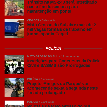
Trânsito na MS-243 será interditado
neste fim de semana para
manutenção em ponte
Leia Também:
Quando o PT sairá do
Governo do PSDB?
CIDADES
3 dias atrás
Mato Grosso do Sul abre mais de 2
mil vagas formais de trabalho em
GOVERNABILIDADE:
Um deputado lembrando que em
junho, aponta Caged
2023 o reajuste geral anual foi de 5% – em 2025 foi de
5,06%, sem romper o limite prudencial imposto pela Lei
POLÍCIA
de Responsabilidade Fiscal. Esse reajuste de 3,81% terá
um impacto R$353,5 milhões em 2026 – C$ 473,5
MATO GROSSO DO SUL
12 meses atrás
Inscrições para Concursos da Polícia
milhões em 2027 e R$490,1 milhões em 2028.
Civil e SAS/MS são Prorrogadas
‘VOLEIBOL’:
Vai ficando evidente a parceria branca entre
o deputado João Catan (Novo) e os 3 integrantes do PT
POLÍCIA
1 ano atrás
Projeto ‘Amigos do Parque’ vai
nas sessões da Assembleia Legislativa. Quando Catan
acontecer de sexta a segunda neste
faz observações críticas ao Governo, ganha apoio
feriado prolongado
incontinenti dos colegas petistas e vice-versa. Lembra o
‘voleibol’, um jogador levanta a bola para o outro ‘cortar’.
POLÍCIA
1 ano atrás
Policiais de Mato Grosso do Sul