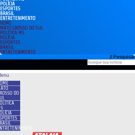
POLÍCIA
ESPORTES
BRASIL
ENTRETENIMENTO
HOME
MATO GROSSO DO SUL
POLÍTICA MS
POLÍCIA
ESPORTES
BRASIL
ENTRETENIMENTO
Pesquisar
Pesquisar
Close this search box.
enu
OME
ATO
ROSSO DO
UL
OLÍTICA
S
OLÍCIA
SPORTES
RASIL
NTRETENIMENTO