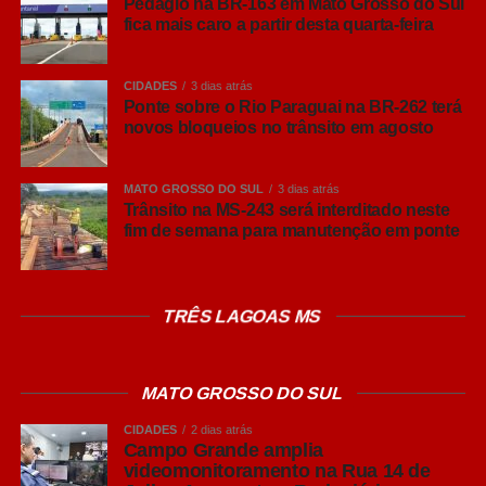
Pedágio na BR-163 em Mato Grosso do Sul
Andradina
fica mais caro a partir desta quarta-feira
A gestão municipal destaca que a presença do olho
eletrônico nestes locais reforça a segurança pública,
CIDADES
3 dias atrás
Ponte sobre o Rio Paraguai na BR-262 terá
organiza a mobilidade urbana e traz mais tranquilidade
novos bloqueios no trânsito em agosto
para quem trabalha ou circula por esses pontos da
capital.
MATO GROSSO DO SUL
3 dias atrás
Trânsito na MS-243 será interditado neste
COMENTE ABAIXO:
fim de semana para manutenção em ponte
WhatsApp
TRÊS LAGOAS MS
Facebook
Twitter
MATO GROSSO DO SUL
Messenger
CIDADES
2 dias atrás
LinkedIn
Campo Grande amplia
videomonitoramento na Rua 14 de
Share