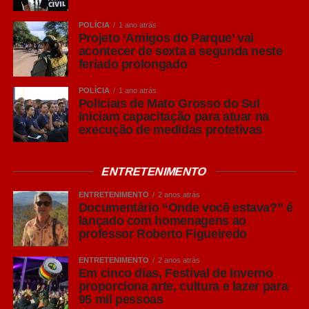
22h15
– Anarandá convida Katú Mirim
POLÍCIA
1 ano atrás
Projeto ‘Amigos do Parque’ vai
23h05
– DJ Shabba
acontecer de sexta a segunda neste
feriado prolongado
Domingo, 31 de maio
POLÍCIA
1 ano atrás
Policiais de Mato Grosso do Sul
iniciam capacitação para atuar na
12h20
– Orquestra UFMS
execução de medidas protetivas
12h55
– Marcelus e Marcela – Mar & Mar
ENTRETENIMENTO
13h50
– Lara Árabe + Kpop
ENTRETENIMENTO
2 anos atrás
Documentário “Onde você estava?” é
lançado com homenagens ao
14h20
– DJ Lady Afro
professor Roberto Figueiredo
ENTRETENIMENTO
2 anos atrás
15h05
– Ana Lua e Pedro Espíndola
Em cinco dias, Festival de Inverno
proporciona arte, cultura e lazer para
95 mil pessoas
16h00
– Kalu