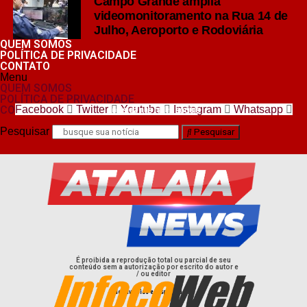
Campo Grande amplia
videomonitoramento na Rua 14 de
Julho, Aeroporto e Rodoviária
QUEM SOMOS
POLÍTICA DE PRIVACIDADE
CONTATO
Menu
QUEM SOMOS
POLÍTICA DE PRIVACIDADE
CONTATO
Facebook
Twitter
Youtube
Instagram
Whatsapp
nos siga nas redes sociais
Pesquisar
Pesquisar
É proibida a reprodução total ou parcial de seu
conteúdo sem a autorização por escrito do autor e
/ ou editor
desenvolvido e hospedado por