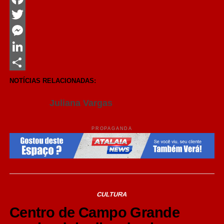
Facebook
Twitter
Messenger
LinkedIn
Share
NOTÍCIAS RELACIONADAS:
Juliana Vargas
PROPAGANDA
CULTURA
Centro de Campo Grande