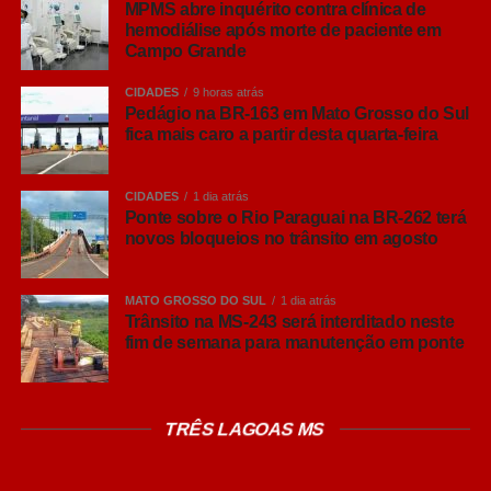
Leia Também:
Anúncio de água em
MPMS abre inquérito contra clínica de
comunidades, Casa da Mulher e
hemodiálise após morte de paciente em
Campo Grande
Centros Culturais emociona
indígenas e mulheres
CIDADES
9 horas atrás
Pedágio na BR-163 em Mato Grosso do Sul
Cronograma Completo do Evento
fica mais caro a partir desta quarta-feira
Sábado, 30 de maio
CIDADES
1 dia atrás
Ponte sobre o Rio Paraguai na BR-262 terá
10h00
– Cortejo da Revoada
novos bloqueios no trânsito em agosto
12h20
– Marlon Maciel e grupo Trem Pantaneiro
MATO GROSSO DO SUL
1 dia atrás
Trânsito na MS-243 será interditado neste
fim de semana para manutenção em ponte
13h25
– Gabriel Chiad
14h25
– Lara Tango + Dança Urbana
TRÊS LAGOAS MS
14h55
– Engenheiro Edson