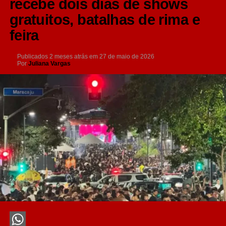
recebe dois dias de shows
gratuitos, batalhas de rima e
feira
Publicados
2 meses atrás
em
27 de maio de 2026
Por
Juliana Vargas