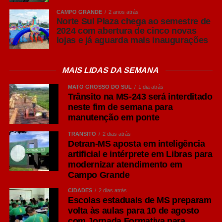
CAMPO GRANDE
2 anos atrás
Norte Sul Plaza chega ao semestre de
16h50
– Coletivo Soul Art
2024 com abertura de cinco novas
lojas e já aguarda mais inaugurações
17h10
– Roda de Samba da Revoada
MAIS LIDAS DA SEMANA
18h30
– Karla Coronel
MATO GROSSO DO SUL
1 dia atrás
Trânsito na MS-243 será interditado
19h30
– Forró Flor de Pequi + Rolê da Dança
neste fim de semana para
manutenção em ponte
20h30
– Coletivo Soul Art
TRÂNSITO
2 dias atrás
Detran-MS aposta em inteligência
artificial e intérprete em Libras para
20h50
– Beget de Lucena
modernizar atendimento em
Campo Grande
21h55
– Gabriel Noah
CIDADES
2 dias atrás
Escolas estaduais de MS preparam
volta às aulas para 10 de agosto
22h55
– Corvo e os Malditos do Cerrado
com Jornada Formativa para