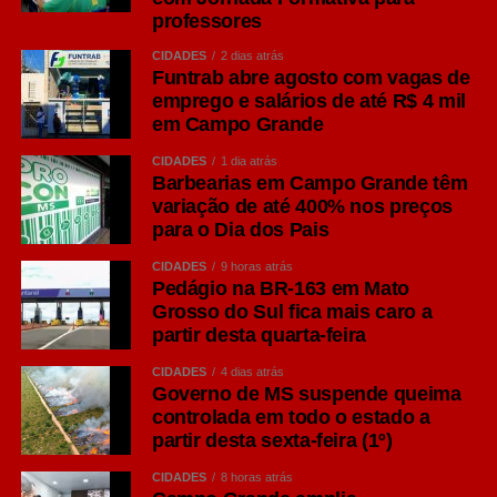
professores
COMENTE ABAIXO:
CIDADES
2 dias atrás
Funtrab abre agosto com vagas de
emprego e salários de até R$ 4 mil
em Campo Grande
WhatsApp
CIDADES
1 dia atrás
Facebook
Barbearias em Campo Grande têm
Twitter
variação de até 400% nos preços
para o Dia dos Pais
Messenger
CIDADES
9 horas atrás
LinkedIn
Pedágio na BR-163 em Mato
Grosso do Sul fica mais caro a
Share
partir desta quarta-feira
CIDADES
4 dias atrás
Governo de MS suspende queima
controlada em todo o estado a
partir desta sexta-feira (1º)
CIDADES
8 horas atrás