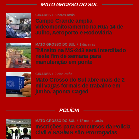
MATO GROSSO DO SUL
15h50
– Pantanal de Lino (Salim)
CIDADES
8 horas atrás
Campo Grande amplia
16h30
– Sandim + Manuzera + Lauren Cury
videomonitoramento na Rua 14 de
Julho, Aeroporto e Rodoviária
17h35
– Juci Ibanez
MATO GROSSO DO SUL
1 dia atrás
Trânsito na MS-243 será interditado
neste fim de semana para
18h25
– Coletivo Rabiscada
manutenção em ponte
CIDADES
2 dias atrás
18h35
– Slam + Batalha
Mato Grosso do Sul abre mais de 2
mil vagas formais de trabalho em
junho, aponta Caged
19h50
– Magão convida Falange da Rima
20h50
– Coletivo Rabiscada
POLÍCIA
MATO GROSSO DO SUL
12 meses atrás
21h15
Inscrições para Concursos da Polícia
– GOG convida Bros MCs
Civil e SAS/MS são Prorrogadas