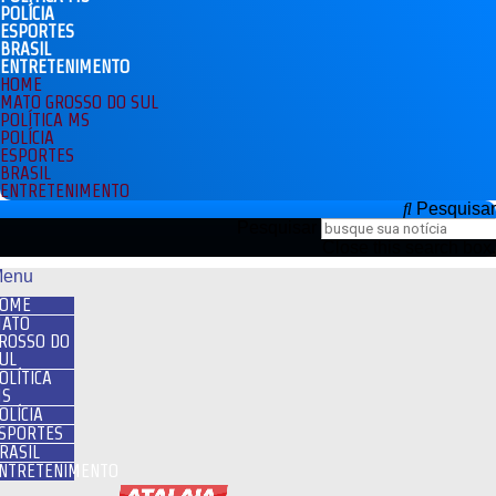
POLÍCIA
ESPORTES
BRASIL
ENTRETENIMENTO
HOME
MATO GROSSO DO SUL
POLÍTICA MS
POLÍCIA
ESPORTES
BRASIL
ENTRETENIMENTO
Pesquisar
Pesquisar
Close this search box.
enu
OME
ATO
ROSSO DO
UL
OLÍTICA
S
OLÍCIA
SPORTES
RASIL
NTRETENIMENTO