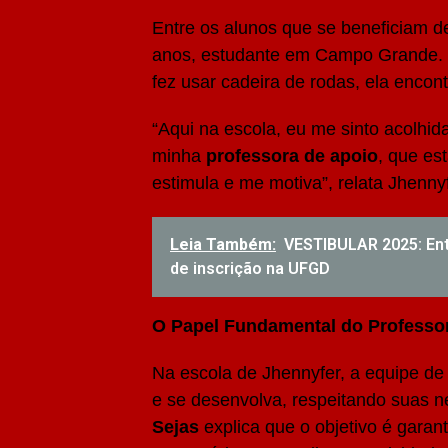
Entre os alunos que se beneficiam d
anos, estudante em Campo Grande. 
fez usar cadeira de rodas, ela encon
“Aqui na escola, eu me sinto acolhi
minha
professora de apoio
, que es
estimula e me motiva”, relata Jhennyf
Leia Também:
VESTIBULAR 2025: Ente
de inscrição na UFGD
O Papel Fundamental do Professo
Na escola de Jhennyfer, a equipe de
e se desenvolva, respeitando suas 
Sejas
explica que o objetivo é garan