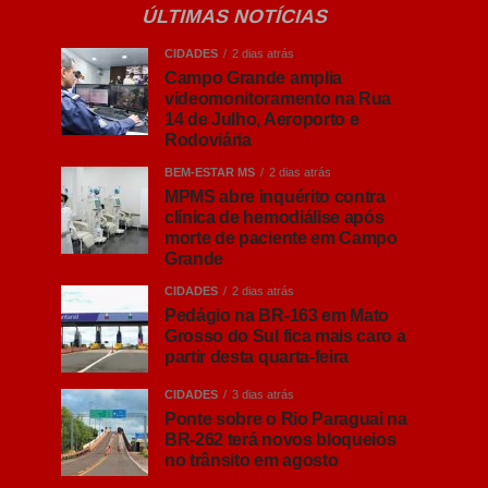
ÚLTIMAS NOTÍCIAS
CIDADES
2 dias atrás
Campo Grande amplia
videomonitoramento na Rua
14 de Julho, Aeroporto e
Rodoviária
BEM-ESTAR MS
2 dias atrás
MPMS abre inquérito contra
clínica de hemodiálise após
morte de paciente em Campo
Grande
CIDADES
2 dias atrás
Pedágio na BR-163 em Mato
Grosso do Sul fica mais caro a
partir desta quarta-feira
CIDADES
3 dias atrás
Ponte sobre o Rio Paraguai na
BR-262 terá novos bloqueios
no trânsito em agosto