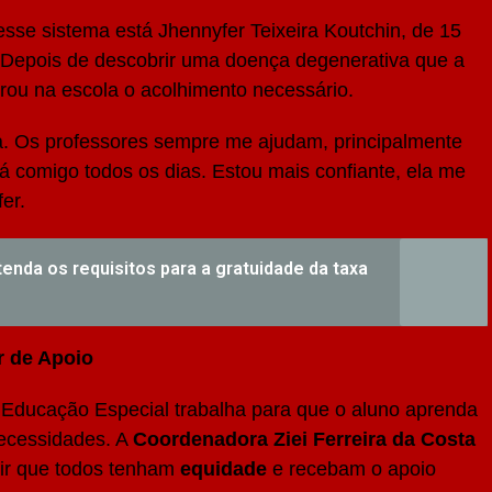
esse sistema está Jhennyfer Teixeira Koutchin, de 15
Depois de descobrir uma doença degenerativa que a
trou na escola o acolhimento necessário.
da. Os professores sempre me ajudam, principalmente
tá comigo todos os dias. Estou mais confiante, ela me
er.
nda os requisitos para a gratuidade da taxa
r de Apoio
 Educação Especial trabalha para que o aluno aprenda
necessidades. A
Coordenadora Ziei Ferreira da Costa
tir que todos tenham
equidade
e recebam o apoio