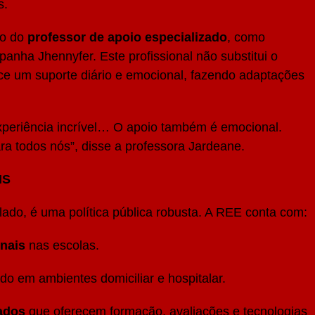
s.
 o do
professor de apoio especializado
, como
anha Jhennyfer. Este profissional não substitui o
ece um suporte diário e emocional, fazendo adaptações
xperiência incrível… O apoio também é emocional.
ra todos nós”, disse a professora Jardeane.
MS
ado, é uma política pública robusta. A REE conta com:
onais
nas escolas.
do em ambientes domiciliar e hospitalar.
zados
que oferecem formação, avaliações e tecnologias