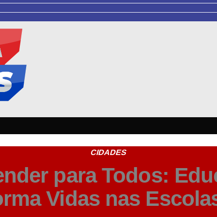
CIDADES
render para Todos: Edu
orma Vidas nas Escola