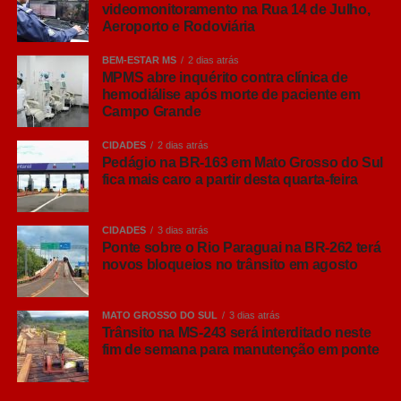
videomonitoramento na Rua 14 de Julho,
Ação preventiva:
Identificação de rotas com
Aeroporto e Rodoviária
gargalos viários e apoio imediato a
movimentações suspeitas ou ilícitos.
BEM-ESTAR MS
2 dias atrás
MPMS abre inquérito contra clínica de
hemodiálise após morte de paciente em
Leia Também:
Comper lança
Campo Grande
aplicativo de entrega para facilitar as
CIDADES
2 dias atrás
compras
Pedágio na BR-163 em Mato Grosso do Sul
fica mais caro a partir desta quarta-feira
A gestão municipal destaca que a presença do olho
eletrônico nestes locais reforça a segurança pública,
CIDADES
3 dias atrás
organiza a mobilidade urbana e traz mais tranquilidade
Ponte sobre o Rio Paraguai na BR-262 terá
para quem trabalha ou circula por esses pontos da
novos bloqueios no trânsito em agosto
capital.
MATO GROSSO DO SUL
3 dias atrás
COMENTE ABAIXO:
Trânsito na MS-243 será interditado neste
fim de semana para manutenção em ponte
WhatsApp