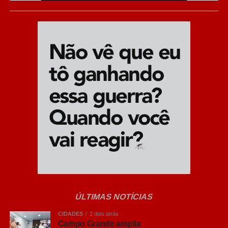
A escolha dos novos pontos atende a pedidos da
população e prioriza locais com grande fluxo de
pedestres e veículos. O objetivo principal é coibir furtos
no comércio central, combater o transporte clandestino de
passageiros e coibir infrações de trânsito que travam o
fluxo, como paradas em fila dupla e estacionamento
irregular.
Fiscalização humanizada:
As câmeras não
aplicam multas automaticamente; todas as
imagens são analisadas em tempo real por
agentes de trânsito e guardas municipais antes de
qualquer autuação.
Foco no trânsito:
O monitoramento combate
condutas graves, como a obstrução de vias e o
ÚLTIMAS NOTÍCIAS
bloqueio da passagem de ambulâncias.
CIDADES
2 dias atrás
Campo Grande amplia