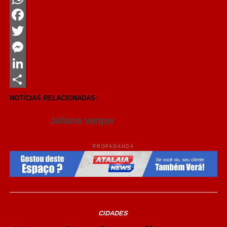
WhatsApp
Facebook
Twitter
Messenger
LinkedIn
Share
NOTÍCIAS RELACIONADAS:
Juliana Vargas
PROPAGANDA
CIDADES