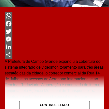
WhatsApp
Facebook
Twitter
Messenger
LinkedIn
A Prefeitura de Campo Grande expandiu a cobertura do
Share
sistema integrado de videomonitoramento para três áreas
estratégicas da cidade: o corredor comercial da Rua 14
de Julho e os acessos ao Aeroporto Internacional e ao
Terminal Rodoviário. A operação é conduzida de forma
conjunta pela Agência Municipal de Transporte e Trânsito
(Agetran) e pela Secretaria Especial de Segurança e
Defesa Social (Sesdes).
CONTINUE LENDO