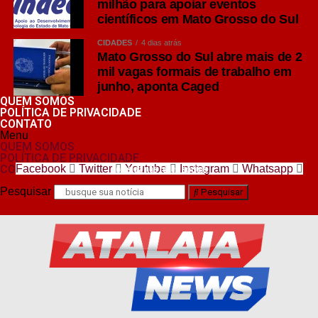
milhão para apoiar eventos
científicos em Mato Grosso do Sul
CIDADES
4 dias atrás
Mato Grosso do Sul abre mais de 2
mil vagas formais de trabalho em
junho, aponta Caged
QUEM SOMOS
POLÍTICA DE PRIVACIDADE
CONTATO
Menu
QUEM SOMOS
POLÍTICA DE PRIVACIDADE
CONTATO
Facebook
Twitter
Youtube
Instagram
Whatsapp
nos siga nas redes sociais
Pesquisar
Pesquisar