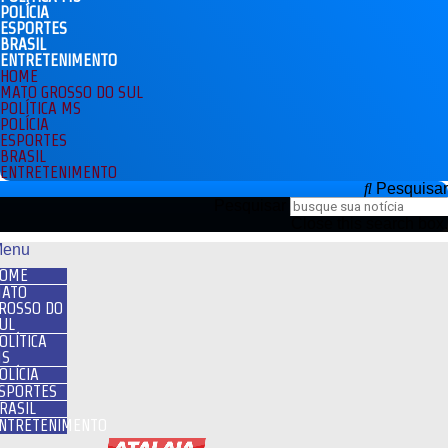
POLÍCIA
ESPORTES
BRASIL
ENTRETENIMENTO
HOME
MATO GROSSO DO SUL
POLÍTICA MS
POLÍCIA
ESPORTES
BRASIL
ENTRETENIMENTO
Pesquisar
Pesquisar
Close this search box.
enu
OME
ATO
ROSSO DO
UL
OLÍTICA
S
OLÍCIA
SPORTES
RASIL
NTRETENIMENTO