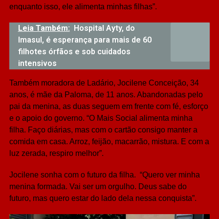
enquanto isso, ele alimenta minhas filhas”.
Leia Também:
Hospital Ayty, do
Imasul, é esperança para mais de 60
filhotes órfãos e sob cuidados
intensivos
Também moradora de Ladário, Jocilene Conceição, 34
anos, é mãe da Paloma, de 11 anos. Abandonadas pelo
pai da menina, as duas seguem em frente com fé, esforço
e o apoio do governo. “O Mais Social alimenta minha
filha. Faço diárias, mas com o cartão consigo manter a
comida em casa. Arroz, feijão, macarrão, mistura. E com a
luz zerada, respiro melhor”.
Jocilene sonha com o futuro da filha. “Quero ver minha
menina formada. Vai ser um orgulho. Deus sabe do
futuro, mas quero estar do lado dela nessa conquista”.