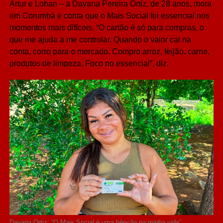
Artur e Lohan – a Dayana Pereira Ortiz, de 28 anos, mora
em Corumbá e conta que o Mais Social foi essencial nos
momentos mais difíceis. “O cartão é só para compras, o
que me ajuda a me controlar. Quando o valor cai na
conta, corro para o mercado. Compro arroz, feijão, carne,
produtos de limpeza. Foco no essencial”, diz.
Dayana Ortiz: “O Mais Social é uma bênção na minha vida”