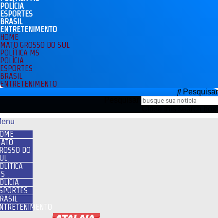
POLÍCIA
ESPORTES
BRASIL
ENTRETENIMENTO
HOME
MATO GROSSO DO SUL
POLÍTICA MS
POLÍCIA
ESPORTES
BRASIL
ENTRETENIMENTO
Pesquisar
Pesquisar
Close this search box.
enu
OME
ATO
ROSSO DO
UL
OLÍTICA
S
OLÍCIA
SPORTES
RASIL
NTRETENIMENTO