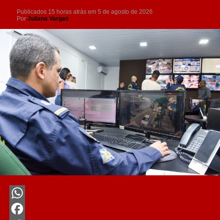
Publicados
15 horas atrás
em
5 de agosto de 2026
Por
Juliana Vargas
WhatsApp