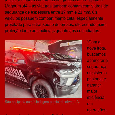
Magnum .44 – as viaturas também contam com vidros de
segurança de espessura entre 17 mm e 21 mm. Os
veículos possuem compartimento cela, especialmente
projetado para o transporte de presos, oferecendo maior
proteção tanto aos policiais quanto aos custodiados.
“Com a
nova frota,
buscamos
aprimorar a
segurança
no sistema
prisional e
garantir
maior
eficiência
São equipada com blindagem parcial de nível IIIA.
em
operações