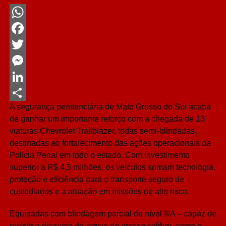
WhatsApp
Facebook
Twitter
Messenger
LinkedIn
A segurança penitenciária de Mato Grosso do Sul acaba
Share
de ganhar um importante reforço com a chegada de 13
viaturas Chevrolet Trailblazer, todas semi-blindadas,
destinadas ao fortalecimento das ações operacionais da
Polícia Penal em todo o estado. Com investimento
superior a R$ 4,5 milhões, os veículos somam tecnologia,
proteção e eficiência para o transporte seguro de
custodiados e a atuação em missões de alto risco.
Equipadas com blindagem parcial de nível IIIA – capaz de
resistir a disparos de armas de grosso calibre, como o