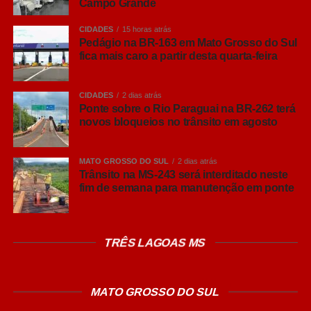
Leia Também:
Tempo firme retorna
Campo Grande
ao MS e semana inicia com
CIDADES
15 horas atrás
temperaturas amenas e baixa
Pedágio na BR-163 em Mato Grosso do Sul
umidade
fica mais caro a partir desta quarta-feira
A gestão municipal destaca que a presença do olho
eletrônico nestes locais reforça a segurança pública,
CIDADES
2 dias atrás
Ponte sobre o Rio Paraguai na BR-262 terá
organiza a mobilidade urbana e traz mais tranquilidade
novos bloqueios no trânsito em agosto
para quem trabalha ou circula por esses pontos da
capital.
MATO GROSSO DO SUL
2 dias atrás
Trânsito na MS-243 será interditado neste
COMENTE ABAIXO:
fim de semana para manutenção em ponte
WhatsApp
TRÊS LAGOAS MS
Facebook
Twitter
MATO GROSSO DO SUL
Messenger