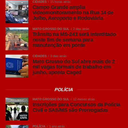
CIDADES
15 horas atrás
LinkedIn
Campo Grande amplia
videomonitoramento na Rua 14 de
Share
Julho, Aeroporto e Rodoviária
MATO GROSSO DO SUL
2 dias atrás
Trânsito na MS-243 será interditado
neste fim de semana para
manutenção em ponte
CIDADES
3 dias atrás
Mato Grosso do Sul abre mais de 2
mil vagas formais de trabalho em
junho, aponta Caged
POLÍCIA
MATO GROSSO DO SUL
12 meses atrás
Inscrições para Concursos da Polícia
Civil e SAS/MS são Prorrogadas
POLÍCIA
1 ano atrás