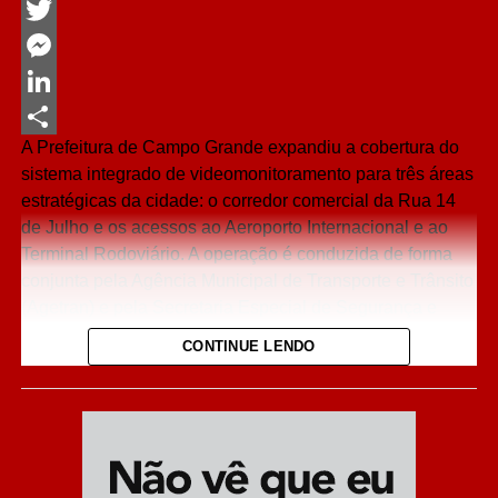
Facebook
Twitter
Messenger
LinkedIn
A Prefeitura de Campo Grande expandiu a cobertura do
Share
sistema integrado de videomonitoramento para três áreas
estratégicas da cidade: o corredor comercial da Rua 14
de Julho e os acessos ao Aeroporto Internacional e ao
Terminal Rodoviário. A operação é conduzida de forma
conjunta pela Agência Municipal de Transporte e Trânsito
(Agetran) e pela Secretaria Especial de Segurança e
Defesa Social (Sesdes).
CONTINUE LENDO
A escolha dos novos pontos atende a pedidos da
população e prioriza locais com grande fluxo de
pedestres e veículos. O objetivo principal é coibir furtos
no comércio central, combater o transporte clandestino de
passageiros e coibir infrações de trânsito que travam o