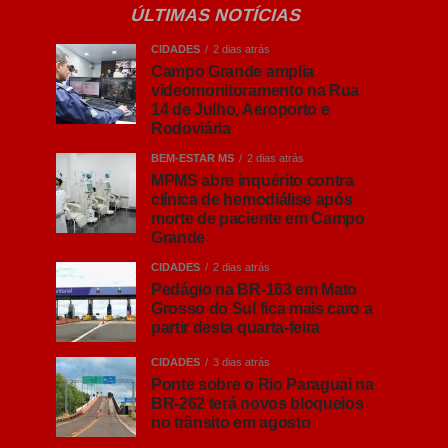
ÚLTIMAS NOTÍCIAS
CIDADES
2 dias atrás
Campo Grande amplia
videomonitoramento na Rua
14 de Julho, Aeroporto e
Rodoviária
BEM-ESTAR MS
2 dias atrás
MPMS abre inquérito contra
clínica de hemodiálise após
morte de paciente em Campo
Grande
CIDADES
2 dias atrás
Pedágio na BR-163 em Mato
Grosso do Sul fica mais caro a
partir desta quarta-feira
CIDADES
3 dias atrás
Ponte sobre o Rio Paraguai na
BR-262 terá novos bloqueios
no trânsito em agosto