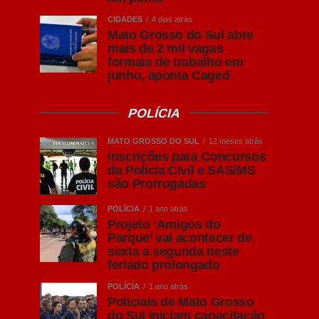
CIDADES
4 dias atrás
Mato Grosso do Sul abre
mais de 2 mil vagas
formais de trabalho em
junho, aponta Caged
POLÍCIA
MATO GROSSO DO SUL
12 meses atrás
Inscrições para Concursos
da Polícia Civil e SAS/MS
são Prorrogadas
POLÍCIA
1 ano atrás
Projeto ‘Amigos do
Parque’ vai acontecer de
sexta a segunda neste
feriado prolongado
POLÍCIA
1 ano atrás
Policiais de Mato Grosso
do Sul iniciam capacitação