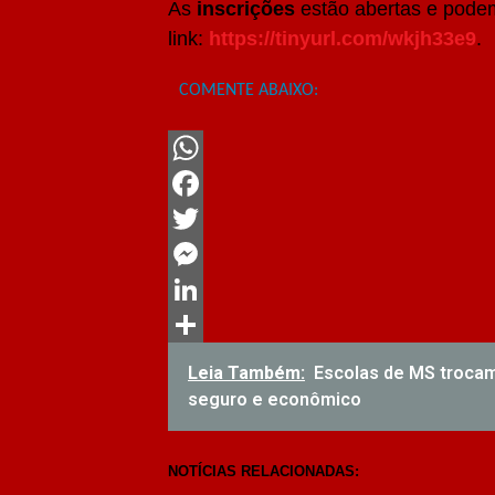
As
inscrições
estão abertas e podem
link:
https://tinyurl.com/wkjh33e9
.
COMENTE ABAIXO:
WhatsApp
Facebook
Twitter
Messenger
LinkedIn
Share
Leia Também:
Escolas de MS trocam
seguro e econômico
NOTÍCIAS RELACIONADAS: