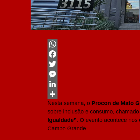
WhatsApp
Facebook
Twitter
Messenger
LinkedIn
Nesta semana, o
Procon de Mato G
Share
sobre inclusão e consumo, chamad
Igualdade”
. O evento acontece nos 
Campo Grande.