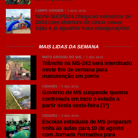
Horário:
14h30
CAMPO GRANDE
2 anos atrás
Norte Sul Plaza chega ao semestre de
2024 com abertura de cinco novas
lojas e já aguarda mais inaugurações
Local:
Agência
Geraldo Garcia —
MAIS LIDAS DA SEMANA
Shopping Pátio
MATO GROSSO DO SUL
2 dias atrás
Trânsito na MS-243 será interditado
Central (Campo
neste fim de semana para
Grande/MS)
manutenção em ponte
CIDADES
5 dias atrás
Governo de MS suspende queima
controlada em todo o estado a
COMENTE ABAIXO:
partir desta sexta-feira (1º)
CIDADES
3 dias atrás
Escolas estaduais de MS preparam
WhatsApp
volta às aulas para 10 de agosto
com Jornada Formativa para
Facebook