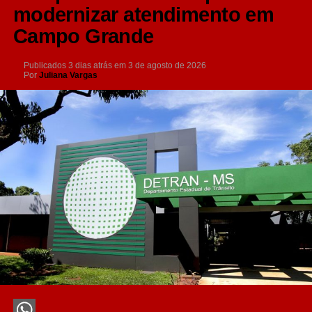
modernizar atendimento em
Campo Grande
Publicados
3 dias atrás
em
3 de agosto de 2026
Por
Juliana Vargas