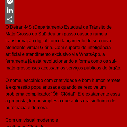
Twitter
Messenger
LinkedIn
O Detran-MS (Departamento Estadual de Trânsito de
Share
Mato Grosso do Sul) deu um passo ousado rumo à
transformação digital com o lançamento de sua nova
atendente virtual Glória. Com suporte de inteligência
artificial e atendimento exclusivo via WhatsApp, a
ferramenta já está revolucionando a forma como os sul-
mato-grossenses acessam os serviços públicos do órgão.
O nome, escolhido com criatividade e bom humor, remete
à expressão popular usada quando se resolve um
problema complicado: “Ôh, Glória!”. E é exatamente essa
a proposta, tornar simples o que antes era sinônimo de
burocracia e demora.
Com um visual moderno e
acolhedor, Glória foi