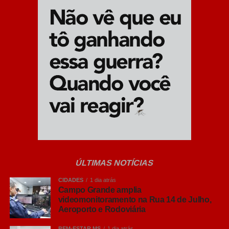
comunicação.
Inteligência Artificial a serviço do
condutor
O novo totem de autoatendimento foi reformulado para
oferecer navegação fluida e acessível. Entre as
novidades, destaca-se uma
assistente virtual
impulsionada por inteligência artificial
, desenvolvida
para orientar o usuário passo a passo durante a
navegação.
Pelo terminal, os motoristas podem realizar serviços
ÚLTIMAS NOTÍCIAS
essenciais de forma rápida, como:
CIDADES
1 dia atrás
Campo Grande amplia
Emissão da Guia Flex;
videomonitoramento na Rua 14 de Julho,
Aeroporto e Rodoviária
Consulta de débitos do veículo;
BEM-ESTAR MS
1 dia atrás