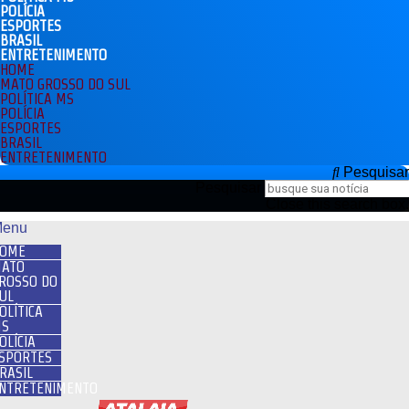
POLÍCIA
ESPORTES
BRASIL
ENTRETENIMENTO
HOME
MATO GROSSO DO SUL
POLÍTICA MS
POLÍCIA
ESPORTES
BRASIL
ENTRETENIMENTO
Pesquisar
Pesquisar
Close this search box.
enu
OME
ATO
ROSSO DO
UL
OLÍTICA
S
OLÍCIA
SPORTES
RASIL
NTRETENIMENTO