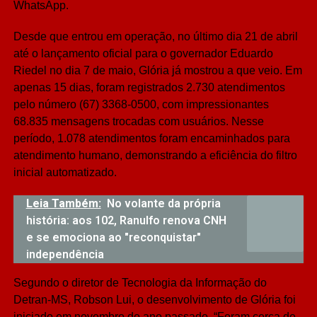
WhatsApp.
Desde que entrou em operação, no último dia 21 de abril
até o lançamento oficial para o governador Eduardo
Riedel no dia 7 de maio, Glória já mostrou a que veio. Em
apenas 15 dias, foram registrados 2.730 atendimentos
pelo número (67) 3368-0500, com impressionantes
68.835 mensagens trocadas com usuários. Nesse
período, 1.078 atendimentos foram encaminhados para
atendimento humano, demonstrando a eficiência do filtro
inicial automatizado.
Leia Também:
No volante da própria
história: aos 102, Ranulfo renova CNH
e se emociona ao "reconquistar"
independência
Segundo o diretor de Tecnologia da Informação do
Detran-MS, Robson Lui, o desenvolvimento de Glória foi
iniciado em novembro do ano passado. “Foram cerca de