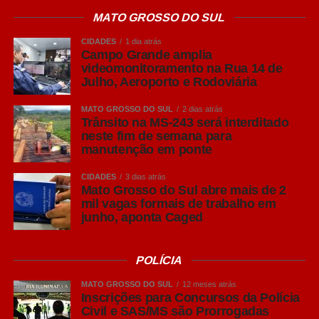
Inclusão em tempo real: Central de
MATO GROSSO DO SUL
Libras Digital
CIDADES
1 dia atrás
Campo Grande amplia
Para garantir atendimento pleno a pessoas surdas ou
videomonitoramento na Rua 14 de
Julho, Aeroporto e Rodoviária
com deficiência auditiva, o Detran-MS viabilizou a
Central de Libras Digital
em parceria técnica com a
MATO GROSSO DO SUL
2 dias atrás
Secretaria de Estado da Cidadania (SEC-MS).
Trânsito na MS-243 será interditado
neste fim de semana para
manutenção em ponte
O funcionamento é simples e direto:
CIDADES
3 dias atrás
O usuário aponta a câmera do celular para o QR
Mato Grosso do Sul abre mais de 2
Code posicionado no balcão de atendimento.
mil vagas formais de trabalho em
junho, aponta Caged
É iniciada instantaneamente uma videochamada
ao vivo com um intérprete de Libras.
POLÍCIA
MATO GROSSO DO SUL
12 meses atrás
O profissional faz a mediação em tempo real entre
Inscrições para Concursos da Polícia
Civil e SAS/MS são Prorrogadas
o cidadão e o servidor público, garantindo clareza