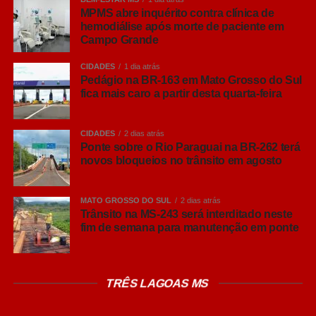
MPMS abre inquérito contra clínica de
hemodiálise após morte de paciente em
Verificação de pontuação na CNH;
Campo Grande
Download e impressão do CRLV.
CIDADES
1 dia atrás
Pedágio na BR-163 em Mato Grosso do Sul
fica mais caro a partir desta quarta-feira
A expansão e atualização da rede de terminais
fundamentam-se na alta demanda popular. Dados do
CIDADES
2 dias atrás
órgão mostram que, entre abril de 2022 e julho de 2026,
Ponte sobre o Rio Paraguai na BR-262 terá
os totens do Detran-MS registraram mais de
842 mil
novos bloqueios no trânsito em agosto
acessos
em todo o Estado. Apenas nos primeiros sete
meses de 2026, já foram contabilizados
127.748
MATO GROSSO DO SUL
2 dias atrás
atendimentos
, consolidando o canal digital como uma
Trânsito na MS-243 será interditado neste
das principais preferências do público.
fim de semana para manutenção em ponte
Leia Também:
Conectando regiões:
Governo de MS homologa licitações
TRÊS LAGOAS MS
para obras na MS-347 e na MS-436