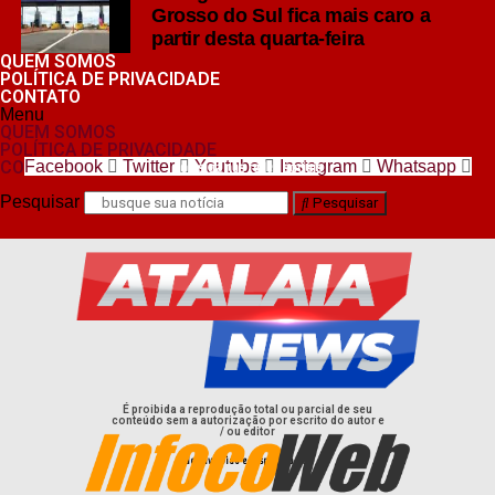
Grosso do Sul fica mais caro a
partir desta quarta-feira
QUEM SOMOS
POLÍTICA DE PRIVACIDADE
CONTATO
Menu
QUEM SOMOS
POLÍTICA DE PRIVACIDADE
CONTATO
Facebook
Twitter
Youtube
Instagram
Whatsapp
nos siga nas redes sociais
Pesquisar
Pesquisar
É proibida a reprodução total ou parcial de seu
conteúdo sem a autorização por escrito do autor e
/ ou editor
desenvolvido e hospedado por