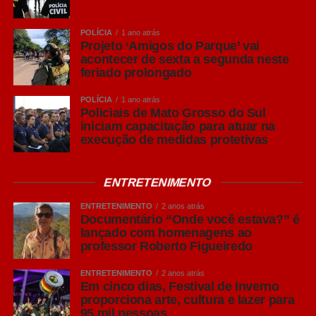
na prestação do serviço.
POLÍCIA
1 ano atrás
Projeto ‘Amigos do Parque’ vai
acontecer de sexta a segunda neste
SERVIÇO
feriado prolongado
POLÍCIA
1 ano atrás
Lançamento do Totem
Policiais de Mato Grosso do Sul
iniciam capacitação para atuar na
Digital e Central de
execução de medidas protetivas
Libras
ENTRETENIMENTO
ENTRETENIMENTO
2 anos atrás
Documentário “Onde você estava?” é
Data:
Segunda-feira,
lançado com homenagens ao
professor Roberto Figueiredo
3 de agosto de 2026
ENTRETENIMENTO
2 anos atrás
Em cinco dias, Festival de Inverno
proporciona arte, cultura e lazer para
95 mil pessoas