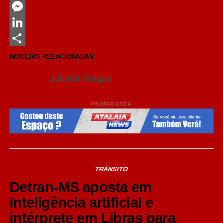
Twitter
Messenger
LinkedIn
Share
NOTÍCIAS RELACIONADAS:
Juliana Vargas
PROPAGANDA
TRÂNSITO
Detran-MS aposta em
inteligência artificial e
intérprete em Libras para