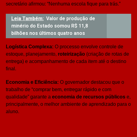
secretário afirmou: “Nenhuma escola fique para trás.”
Leia Também:
Valor de produção de
minério do Estado somou R$ 11,8
bilhões nos últimos quatro anos
Logística Complexa:
O processo envolve controle de
estoque, planejamento,
roteirização
(criação de rotas de
entrega) e acompanhamento de cada item até o destino
final.
Economia e Eficiência:
O governador destacou que o
trabalho de “comprar bem, entregar rápido e com
qualidade” garante a
economia de recursos públicos
e,
principalmente, o melhor ambiente de aprendizado para o
aluno.