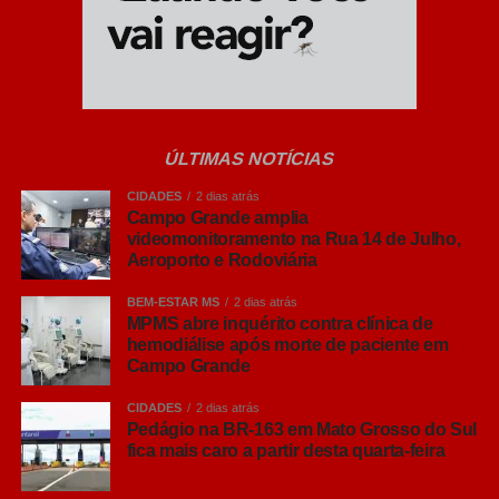
imagens são analisadas em tempo real por
agentes de trânsito e guardas municipais antes de
qualquer autuação.
Foco no trânsito:
O monitoramento combate
condutas graves, como a obstrução de vias e o
ÚLTIMAS NOTÍCIAS
bloqueio da passagem de ambulâncias.
CIDADES
2 dias atrás
Campo Grande amplia
videomonitoramento na Rua 14 de Julho,
Ação preventiva:
Identificação de rotas com
Aeroporto e Rodoviária
gargalos viários e apoio imediato a
movimentações suspeitas ou ilícitos.
BEM-ESTAR MS
2 dias atrás
MPMS abre inquérito contra clínica de
hemodiálise após morte de paciente em
Leia Também:
Em ´Semana da
Campo Grande
Atitude´, Fundação Manoel de Barros
CIDADES
2 dias atrás
inaugurou novos espaços e abordou
Pedágio na BR-163 em Mato Grosso do Sul
temas como preconceito e
fica mais caro a partir desta quarta-feira
diversidade