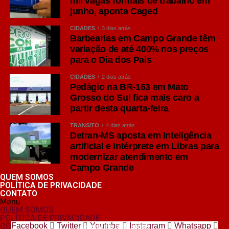
mil vagas formais de trabalho em
junho, aponta Caged
CIDADES
3 dias atrás
Barbearias em Campo Grande têm
variação de até 400% nos preços
para o Dia dos Pais
CIDADES
2 dias atrás
Pedágio na BR-163 em Mato
Grosso do Sul fica mais caro a
partir desta quarta-feira
TRÂNSITO
4 dias atrás
Detran-MS aposta em inteligência
artificial e intérprete em Libras para
modernizar atendimento em
Campo Grande
QUEM SOMOS
POLÍTICA DE PRIVACIDADE
CONTATO
Menu
QUEM SOMOS
POLÍTICA DE PRIVACIDADE
CONTATO
Facebook
Twitter
Youtube
Instagram
Whatsapp
nos siga nas redes sociais