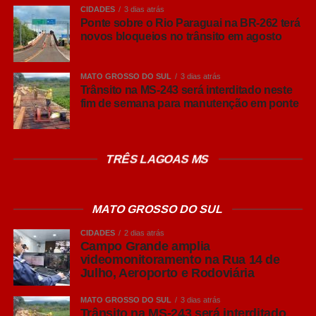
A gestão municipal destaca que a presença do olho
CIDADES
3 dias atrás
Ponte sobre o Rio Paraguai na BR-262 terá
eletrônico nestes locais reforça a segurança pública,
novos bloqueios no trânsito em agosto
organiza a mobilidade urbana e traz mais tranquilidade
para quem trabalha ou circula por esses pontos da
capital.
MATO GROSSO DO SUL
3 dias atrás
Trânsito na MS-243 será interditado neste
fim de semana para manutenção em ponte
COMENTE ABAIXO:
TRÊS LAGOAS MS
WhatsApp
Facebook
MATO GROSSO DO SUL
Twitter
Messenger
CIDADES
2 dias atrás
Campo Grande amplia
LinkedIn
videomonitoramento na Rua 14 de
Julho, Aeroporto e Rodoviária
Share
MATO GROSSO DO SUL
3 dias atrás
Trânsito na MS-243 será interditado