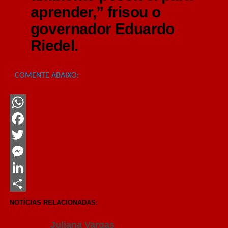
aprender
,” frisou o
governador Eduardo
Riedel.
COMENTE ABAIXO:
WhatsApp
Facebook
Twitter
Messenger
LinkedIn
Share
NOTÍCIAS RELACIONADAS:
Juliana Vargas