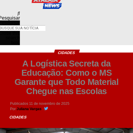
Pesquisar
Pesquisar
Close this
search
box.
CIDADES
A Logística Secreta da
Educação: Como o MS
Garante que Todo Material
Chegue nas Escolas
Publicados
11 de novembro de 2025
Por
Juliana Vargas
CIDADES