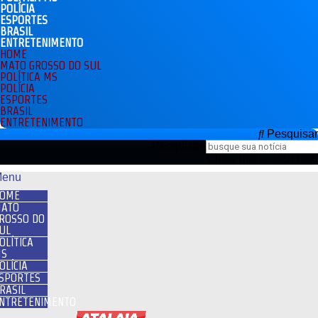
POLÍCIA
ESPORTES
BRASIL
ENTRETENIMENTO
HOME
MATO GROSSO DO SUL
POLÍTICA MS
POLÍCIA
ESPORTES
BRASIL
ENTRETENIMENTO
Pesquisar
Pesquisar
Close this search box.
enu
OME
ATO
ROSSO DO
UL
OLÍTICA
S
OLÍCIA
SPORTES
RASIL
NTRETENIMENTO