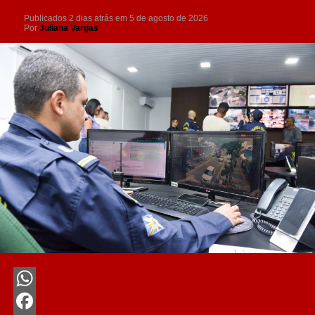
Publicados
2 dias atrás
em
5 de agosto de 2026
Por
Juliana Vargas
WhatsApp