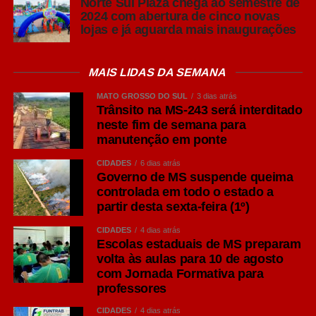
Norte Sul Plaza chega ao semestre de
2024 com abertura de cinco novas
lojas e já aguarda mais inaugurações
MAIS LIDAS DA SEMANA
MATO GROSSO DO SUL
3 dias atrás
Trânsito na MS-243 será interditado
neste fim de semana para
manutenção em ponte
CIDADES
6 dias atrás
Governo de MS suspende queima
controlada em todo o estado a
partir desta sexta-feira (1º)
CIDADES
4 dias atrás
Escolas estaduais de MS preparam
volta às aulas para 10 de agosto
com Jornada Formativa para
professores
CIDADES
4 dias atrás