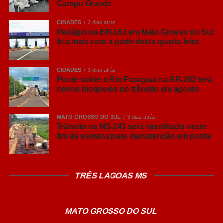
Leia Também:
GNV apresenta maior
Campo Grande
variação de preços entre
CIDADES
2 dias atrás
combustíveis em pesquisa do Procon
Pedágio na BR-163 em Mato Grosso do Sul
fica mais caro a partir desta quarta-feira
A gestão municipal destaca que a presença do olho
eletrônico nestes locais reforça a segurança pública,
CIDADES
3 dias atrás
organiza a mobilidade urbana e traz mais tranquilidade
Ponte sobre o Rio Paraguai na BR-262 terá
para quem trabalha ou circula por esses pontos da
novos bloqueios no trânsito em agosto
capital.
MATO GROSSO DO SUL
3 dias atrás
COMENTE ABAIXO:
Trânsito na MS-243 será interditado neste
fim de semana para manutenção em ponte
WhatsApp
TRÊS LAGOAS MS
Facebook
Twitter
Messenger
MATO GROSSO DO SUL