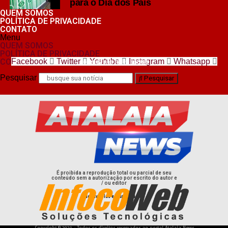
para o Dia dos Pais
QUEM SOMOS
POLÍTICA DE PRIVACIDADE
CONTATO
Menu
QUEM SOMOS
POLÍTICA DE PRIVACIDADE
CONTATO
Facebook
Twitter
Youtube
Instagram
Whatsapp
nos siga nas redes sociais
Pesquisar
Pesquisar
É proibida a reprodução total ou parcial de seu
conteúdo sem a autorização por escrito do autor e
/ ou editor
desenvolvido e hospedado por
Copyright © 2021 - Todos os direitos reservados ao portal Atalaia News