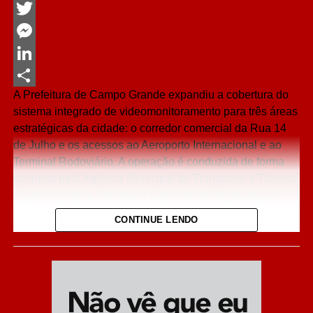
Facebook
Twitter
Messenger
LinkedIn
A Prefeitura de Campo Grande expandiu a cobertura do
Share
sistema integrado de videomonitoramento para três áreas
estratégicas da cidade: o corredor comercial da Rua 14
de Julho e os acessos ao Aeroporto Internacional e ao
Terminal Rodoviário. A operação é conduzida de forma
conjunta pela Agência Municipal de Transporte e Trânsito
(Agetran) e pela Secretaria Especial de Segurança e
Defesa Social (Sesdes).
CONTINUE LENDO
A escolha dos novos pontos atende a pedidos da
população e prioriza locais com grande fluxo de
pedestres e veículos. O objetivo principal é coibir furtos
no comércio central, combater o transporte clandestino de
passageiros e coibir infrações de trânsito que travam o