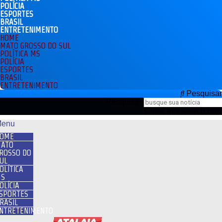
POLÍCIA
ESPORTES
BRASIL
ENTRETENIMENTO
HOME
MATO GROSSO DO SUL
POLÍTICA MS
POLÍCIA
ESPORTES
BRASIL
ENTRETENIMENTO
Pesquisar
Pesquisar
Close this search box.
enu
OME
ATO
ROSSO DO
UL
OLÍTICA
S
OLÍCIA
SPORTES
RASIL
NTRETENIMENTO