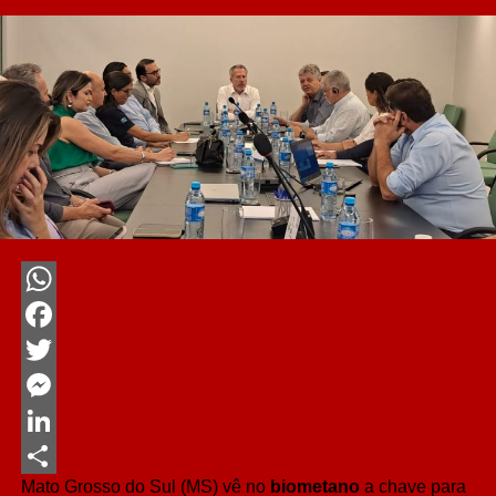
WhatsApp
Facebook
Twitter
Messenger
LinkedIn
Mato Grosso do Sul (MS) vê no
biometano
a chave para
Share