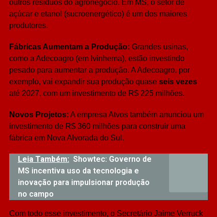
outros resíduos do agronegócio. Em MS, o setor de
açúcar e etanol (sucroenergético) é um dos maiores
produtores.
Fábricas Aumentam a Produção:
Grandes usinas,
como a Adecoagro (em Ivinhema), estão investindo
pesado para aumentar a produção. A Adecoagro, por
exemplo, vai expandir sua produção quase
seis vezes
até 2027, com um investimento de R$ 225 milhões.
Novos Projetos:
A empresa Atvos também anunciou um
investimento de R$ 360 milhões para construir uma
fábrica em Nova Alvorada do Sul.
Leia Também:
Showtec: Governo de
MS incentiva uso da tecnologia e
inovação para impulsionar produção
no campo
Com todo esse investimento, o Secretário Jaime Verruck