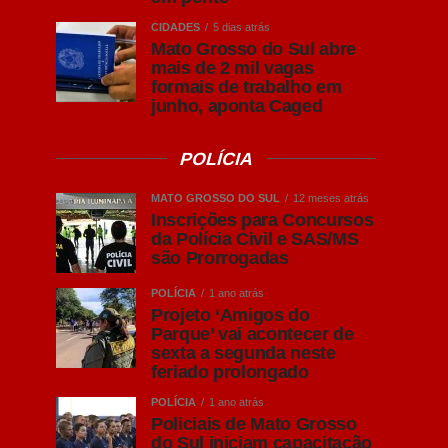
CIDADES
5 dias atrás
Mato Grosso do Sul abre
mais de 2 mil vagas
formais de trabalho em
junho, aponta Caged
POLÍCIA
MATO GROSSO DO SUL
12 meses atrás
Inscrições para Concursos
da Polícia Civil e SAS/MS
são Prorrogadas
POLÍCIA
1 ano atrás
Projeto ‘Amigos do
Parque’ vai acontecer de
sexta a segunda neste
feriado prolongado
POLÍCIA
1 ano atrás
Policiais de Mato Grosso
do Sul iniciam capacitação