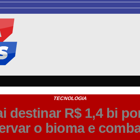
TECNOLOGIA
i destinar R$ 1,4 bi p
servar o bioma e comba