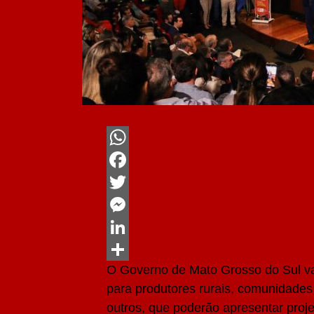
WhatsApp
Facebook
Twitter
Messenger
LinkedIn
O Governo de Mato Grosso do Sul va
Share
para produtores rurais, comunidades 
outros, que poderão apresentar proj