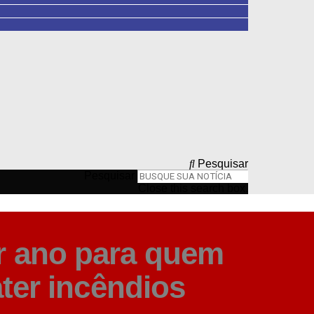
Pesquisar
Pesquisar
Close this search box.
or ano para quem
ter incêndios