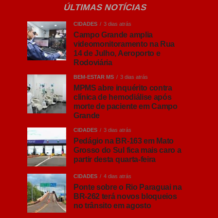
ÚLTIMAS NOTÍCIAS
CIDADES
3 dias atrás
Campo Grande amplia
videomonitoramento na Rua
14 de Julho, Aeroporto e
Rodoviária
BEM-ESTAR MS
3 dias atrás
MPMS abre inquérito contra
clínica de hemodiálise após
morte de paciente em Campo
Grande
CIDADES
3 dias atrás
Pedágio na BR-163 em Mato
Grosso do Sul fica mais caro a
partir desta quarta-feira
CIDADES
4 dias atrás
Ponte sobre o Rio Paraguai na
BR-262 terá novos bloqueios
no trânsito em agosto