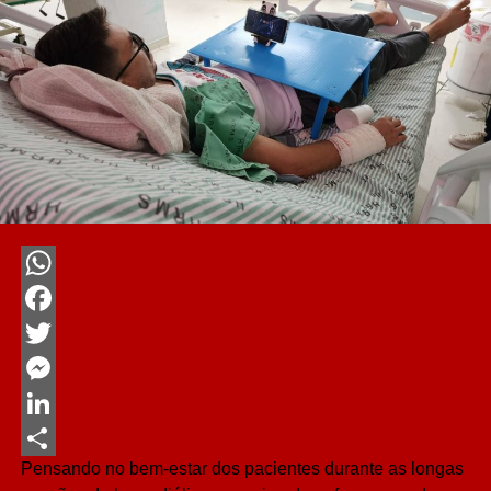
WhatsApp
Facebook
Twitter
Messenger
LinkedIn
Pensando no bem-estar dos pacientes durante as longas
Share