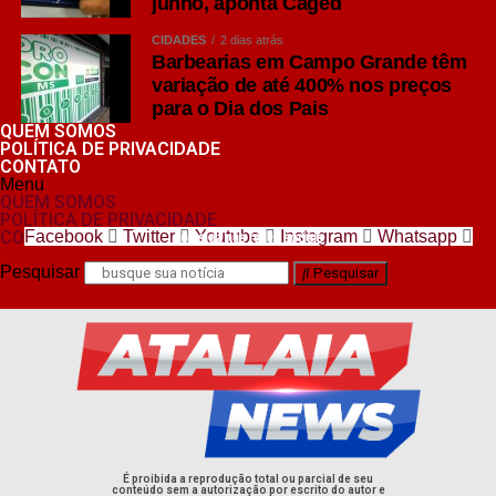
junho, aponta Caged
Dourados -, Costa Leste – Hospital Regional Magid
Thomé (Três Lagoas) – e do Pantanal – onde será
CIDADES
2 dias atrás
construído um hospital em Corumbá -, além de Ponta
Barbearias em Campo Grande têm
Porã e Campo Grande, também terão serviços e leitos
variação de até 400% nos preços
para o Dia dos Pais
expandidos nos próximos anos, intensificando oferta de
QUEM SOMOS
cirurgias e exames de média e alta complexidade.
POLÍTICA DE PRIVACIDADE
CONTATO
Natalia Yahn, Comunicação Governo de MS
Menu
QUEM SOMOS
Fotos: Álvaro Rezende
POLÍTICA DE PRIVACIDADE
CONTATO
Facebook
Twitter
Youtube
Instagram
Whatsapp
nos siga nas redes sociais
ATENÇÃO
: confira
aqui o pack imprensa
com as
Pesquisar
Pesquisar
imagens da reunião com os deputados
COMENTE ABAIXO:
WhatsApp
Facebook
É proibida a reprodução total ou parcial de seu
conteúdo sem a autorização por escrito do autor e