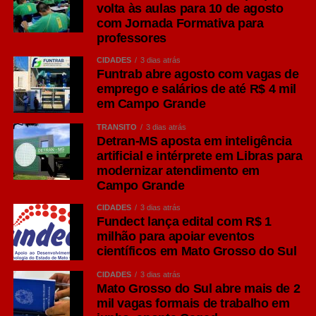
volta às aulas para 10 de agosto
na última semana
com Jornada Formativa para
professores
Além de terem oportunidades de tirarem dúvidas sobre o
projeto de regionalização e também sobre a PPP do
CIDADES
3 dias atrás
HRMS, os parlamentares destacaram a competência do
Funtrab abre agosto com vagas de
emprego e salários de até R$ 4 mil
projeto apresentado, e elogiaram o modelo de atenção à
em Campo Grande
saúde proposto com vista na melhoria do serviço
prestado ao usuário.
TRÂNSITO
3 dias atrás
Detran-MS aposta em inteligência
“Momento importante para os deputados apreciarem a
artificial e intérprete em Libras para
modernizar atendimento em
proposta, fizemos essa proposição ao Executivo e hoje
Campo Grande
agradecemos a apresentação. Entendemos que é um
projeto estruturado e muito bem estudado, com critérios”,
CIDADES
3 dias atrás
Fundect lança edital com R$ 1
disse o presidente da ALEMS, Gerson Claro.
milhão para apoiar eventos
científicos em Mato Grosso do Sul
Macrorregiões
CIDADES
3 dias atrás
Como parte do projeto de regionalização, as
Mato Grosso do Sul abre mais de 2
macrorregiões do Cone Sul – Hospital Regional de
mil vagas formais de trabalho em