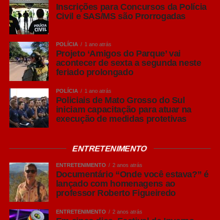
Inscrições para Concursos da Polícia
Civil e SAS/MS são Prorrogadas
A PPP do HRMS, que faz parte do projeto de
regionalização da atenção hospitalar no Estado, prevê a
expansão da infraestrutura com impacto direto nos
POLÍCIA
1 ano atrás
Projeto ‘Amigos do Parque’ vai
indicadores de saúde, principalmente o aumento na
acontecer de sexta a segunda neste
produtividade com previsão de crescimento de 96% das
feriado prolongado
internações, que podem passar de 1,4 mil para mais de
2,7 mil por mês. Também existe a expectativa de
POLÍCIA
1 ano atrás
Policiais de Mato Grosso do Sul
economia de 35% por internação, além de aumento de
iniciam capacitação para atuar na
leitos que vão passar de 362 para 577.
execução de medidas protetivas
“O que a gente pretende sempre é melhorar a prestação
de serviço público para o cidadão e, nesse caso, para
ENTRETENIMENTO
que a gente consiga manter um atendimento 100% SUS,
ENTRETENIMENTO
2 anos atrás
gratuito e universal. Então, é bom a gente deixar claro
Documentário “Onde você estava?” é
que o Hospital Regional, ele se mantém gratuito”, disse a
lançado com homenagens ao
professor Roberto Figueiredo
secretária especial de Parcerias Estratégicas, Eliane
Detoni.
ENTRETENIMENTO
2 anos atrás