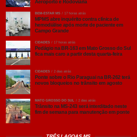
Aeroporto e Rodoviária
BEM-ESTAR MS
17 horas atrás
MPMS abre inquérito contra clínica de
hemodiálise após morte de paciente em
Campo Grande
CIDADES
17 horas atrás
Pedágio na BR-163 em Mato Grosso do Sul
fica mais caro a partir desta quarta-feira
CIDADES
2 dias atrás
Ponte sobre o Rio Paraguai na BR-262 terá
novos bloqueios no trânsito em agosto
MATO GROSSO DO SUL
2 dias atrás
Trânsito na MS-243 será interditado neste
fim de semana para manutenção em ponte
Para melhorar a situação hospitalar atual, com foco no
TRÊS LAGOAS MS