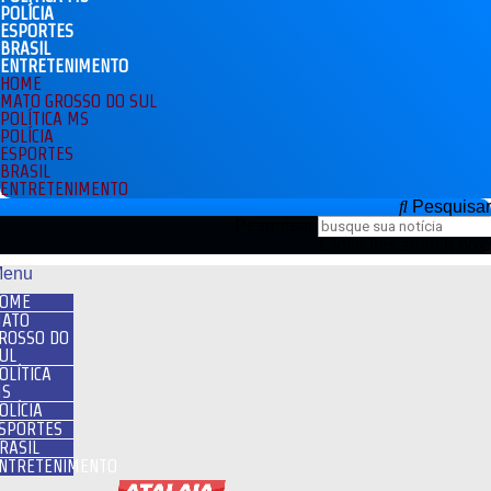
POLÍCIA
ESPORTES
BRASIL
ENTRETENIMENTO
HOME
MATO GROSSO DO SUL
POLÍTICA MS
POLÍCIA
ESPORTES
BRASIL
ENTRETENIMENTO
Pesquisar
Pesquisar
Close this search box.
enu
OME
ATO
ROSSO DO
UL
OLÍTICA
S
OLÍCIA
SPORTES
RASIL
NTRETENIMENTO