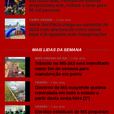
Em cinco dias, Festival de Inverno
Todos os serviços não assistenciais, chamados de “bata
proporciona arte, cultura e lazer para
cinza” serão executados pelo futuro parceiro privado,
95 mil pessoas
como nutrição, limpeza, lavanderia, manutenção predial,
CAMPO GRANDE
2 anos atrás
e tudo que envolve o funcionamento físico e estrutural do
Norte Sul Plaza chega ao semestre de
hospital – apoio médico, administrativo, fornecimento de
2024 com abertura de cinco novas
lojas e já aguarda mais inaugurações
insumos, recepção, portaria, entre outros.
“Nosso desafio é planejar uma estratégia hospitalar
MAIS LIDAS DA SEMANA
hierarquizada e regionalizada para o estado de Mato
Grosso do Sul. E isso é resultado da complexa interação
MATO GROSSO DO SUL
2 dias atrás
Trânsito na MS-243 será interditado
de processos econômicos, políticos e sociais. E a gente
neste fim de semana para
fez isso sem esquecer que o Estado está passando uma
manutenção em ponte
Rota Bioceânica e Rota da Celulose, dois processos de
desenvolvimento muito importantes”, disse o secretário
CIDADES
5 dias atrás
Governo de MS suspende queima
da SES (Secretaria de Estado de Saúde.
controlada em todo o estado a
partir desta sexta-feira (1º)
Leia Também:
Estado tem 322 novos
casos de Covid registrados em sete
CIDADES
3 dias atrás
dias Duas mortes também ocorreram
Escolas estaduais de MS preparam