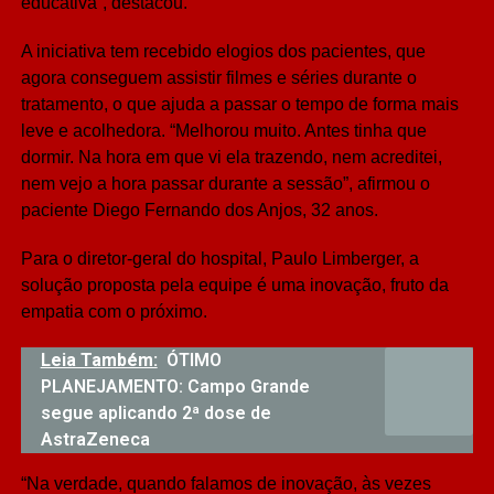
educativa”, destacou.
A iniciativa tem recebido elogios dos pacientes, que
agora conseguem assistir filmes e séries durante o
tratamento, o que ajuda a passar o tempo de forma mais
leve e acolhedora. “Melhorou muito. Antes tinha que
dormir. Na hora em que vi ela trazendo, nem acreditei,
nem vejo a hora passar durante a sessão”, afirmou o
paciente Diego Fernando dos Anjos, 32 anos.
Para o diretor-geral do hospital, Paulo Limberger, a
solução proposta pela equipe é uma inovação, fruto da
empatia com o próximo.
Leia Também:
ÓTIMO
PLANEJAMENTO: Campo Grande
segue aplicando 2ª dose de
AstraZeneca
“Na verdade, quando falamos de inovação, às vezes