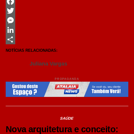
WhatsApp
Facebook
Twitter
Messenger
LinkedIn
Share
NOTÍCIAS RELACIONADAS:
Juliana Vargas
PROPAGANDA
SAÚDE
Nova arquitetura e conceito: