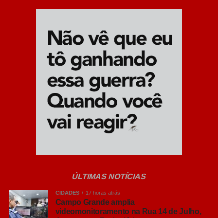
Detoni (Parcerias Estratégicas).
“Este é um momento da maior importância para nivelar o
conhecimento, tirar as dúvidas, pois algumas informações
divulgadas não estão vinculadas aos fatos. O projeto foi
estudado com muito critério, estamos há dois anos
mergulhados com todos os indicadores desse processo
para nos dar subsídio, para poder construí-lo. A gente
acredita que esse conhecimento deu o embasamento
para o projeto”, explicou o governador, ao detalhar planos
e especificidades das melhorias na saúde pública
estadual.
ÚLTIMAS NOTÍCIAS
CIDADES
17 horas atrás
Campo Grande amplia
videomonitoramento na Rua 14 de Julho,