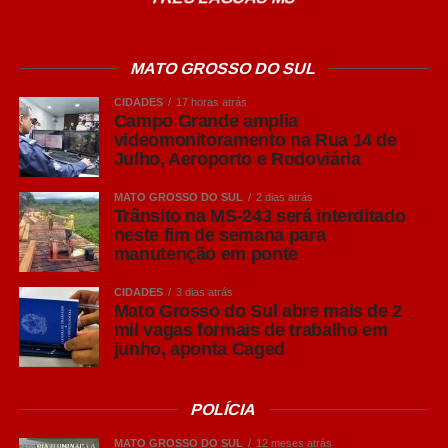
crescimento da demanda futura, o Governo do Estado
estabelece um “novo cinturão da saúde”, levando em
consideração a capacidade de atendimento de cada
MATO GROSSO DO SUL
unidade – média e alta complexidade. O objetivo
CIDADES
17 horas atrás
principal é a melhoria do serviço prestado ao cidadão.
Campo Grande amplia
videomonitoramento na Rua 14 de
“A atenção hospitalar é parte da assistência à saúde. Mas
Julho, Aeroporto e Rodoviária
é uma parte muito importante e que nós temos carência
MATO GROSSO DO SUL
2 dias atrás
de leitos, principalmente hospitalares de alta
Trânsito na MS-243 será interditado
complexidade. E ali é que entra, então, a parceria
neste fim de semana para
público-privada do hospital. E tudo começou com o plano
manutenção em ponte
diretor de regionalização da saúde no Estado. Nós
CIDADES
3 dias atrás
procuramos considerar inúmeros indicadores de cada
Mato Grosso do Sul abre mais de 2
município e região, para que a gente pudesse
mil vagas formais de trabalho em
acompanhar as mais fortalecidas”, explicou Simões.
junho, aponta Caged
Leia Também:
IMUNIZAÇÃO: Capital
POLÍCIA
vacina adolescentes acima de 14
anos nesta quarta-feira (18)
MATO GROSSO DO SUL
12 meses atrás